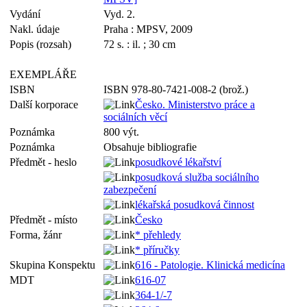
Vydání
Vyd. 2.
Nakl. údaje
Praha : MPSV, 2009
Popis (rozsah)
72 s. : il. ; 30 cm
EXEMPLÁŘE
ISBN
ISBN 978-80-7421-008-2 (brož.)
Další korporace
Česko. Ministerstvo práce a
sociálních věcí
Poznámka
800 výt.
Poznámka
Obsahuje bibliografie
Předmět - heslo
posudkové lékařství
posudková služba sociálního
zabezpečení
lékařská posudková činnost
Předmět - místo
Česko
Forma, žánr
* přehledy
* příručky
Skupina Konspektu
616 - Patologie. Klinická medicína
MDT
616-07
364-1/-7