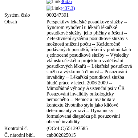
364.6
(437.3)
Systém. číslo
000247391
Obsah
Perspektivy lékařské posudkové služby --
Syndrom vyhoření u lékařů lékařské
posudkové služby, jeho příčiny a řešení --
Zefektivnění systému posudkové služby s
možností snížení počtu -- Každoročně
podávaných posudků, řešení v podmínkách
sjednocené posudkové služby -- Výsledky
vlámsko-českého projektu o vzdělávání
posudkových lékařů -- Lékařská posudková
služba a výzkumná činnost -- Posuzování
invalidity -- Lékařská posudková služba
úřadů práce v letech 2006 2009 --
Mimořádné výhody Asistenční psi v ČR --
Posuzování invalidity onkologicky
nemocného -- Nemoc a invalidita v
kontextu životního stylu jako klíčové
determinanty zdraví -- Dynamicky
formulovaná diagnóza při posuzování
obecné invalidity
Kontrolní č.
(OCoLC)551397585
Č. národní bibl.
cnb002025015