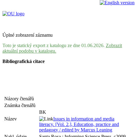
Úplné zobrazení záznamu
Toto je statický export z katalogu ze dne 01.06.2026.
Zobrazit
aktuální podobu v katalogu.
Bibliografická citace
Názory čtenářů
Známka čtenářů
BK
Název
Issues in information and media
literacy. [Vol. 2.], Education, practice and
pedagogy / edited by Marcus Leaning
Nakl. údaje
Santa Rosa : Informing Science Press, c2009