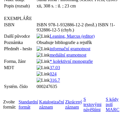
Popis (rozsah)
xii, 308 s. : il. ; 23 cm
EXEMPLÁŘE
ISBN
ISBN 978-1-932886-12-2 (brož.) ISBN !1-
932886-12-5 (chyb.)
Další původce
Leaning, Marcus (editor)
Poznámka
Obsahuje bibliografie a rejstřík
Předmět - heslo
informační gramotnost
mediální gramotnost
Forma, žánr
* kolektivní monografie
MDT
37.03
024
316.7
Systém. číslo
000247635
S
S kódy
Zvolte
Standardní
Katalogizační
Zkrácený
textovými
polí
formát:
formát
záznam
záznam
návěštími
MARC