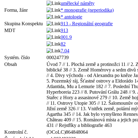
umělecké náměty
Forma, žánr
* monografie (neperiodika)
* antologie
Skupina Konspektu
913 - Regionální geografie
MDT
913
001.9
82
7.04
Systém. číslo
000247739
Obsah
Úvod 7 // 1. Plochá země a protinožci 11 // 2.
biblické 38 // 3. Země Homérovy a sedm divů 
// 4. Divy východu - od Alexandra po kněze Jan
5. Pozemský ráj, Šťastné ostrovy a Eldorádo 14
Atlantida, Mu a Lemurie 182 // 7. Poslední Thu
Hyperboreia 223 // 8. Putování Grálu 248 // 9.
Stařec z Hory a assasinové 279 // 10. Země hoj
// 11. Ostrovy Utopie 305 // 12. Šalomounův os
Jižní země 326 // 13. Vnitřek země, polární mý
Agartha 345 // 14. Jak bylo vymyšleno Rennes
Château 409 // 15. Románová místa a jejich pr
431 // Rejstříky a bibliografie 463
Kontrolní č.
(OCoLC)864848064