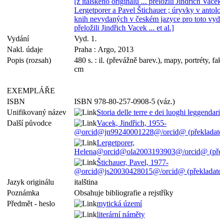
[z italského originálu ... přeložili Jindřich Vac
Lergetporer a Pavel Štichauer ; úryvky v antolo
knih nevydaných v českém jazyce pro toto vyd
přeložili Jindřich Vacek ... et al.]
Vydání
Vyd. 1.
Nakl. údaje
Praha : Argo, 2013
Popis (rozsah)
480 s. : il. (převážně barev.), mapy, portréty, fa
cm
EXEMPLÁŘE
ISBN
ISBN 978-80-257-0908-5 (váz.)
Unifikovaný název
Storia delle terre e dei luoghi leggendar
Další původce
Vacek, Jindřich, 1955-
@orcid@jn99240001228@/orcid@ (překladate
Lergetporer,
Helena@orcid@ola2003193903@/orcid@ (přek
Štichauer, Pavel, 1977-
@orcid@js20030428015@/orcid@ (překladate
Jazyk originálu
italština
Poznámka
Obsahuje bibliografie a rejstříky
Předmět - heslo
mytická území
literární náměty