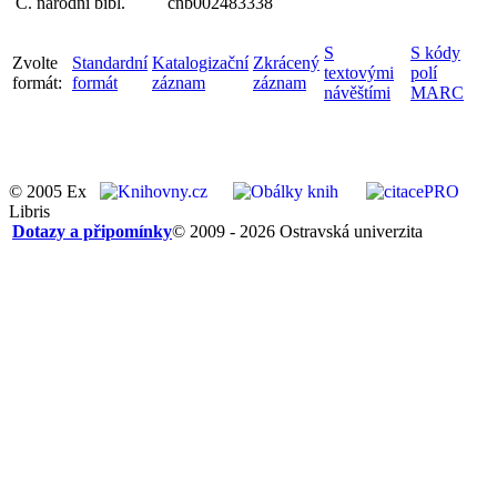
Č. národní bibl.
cnb002483338
S
S kódy
Zvolte
Standardní
Katalogizační
Zkrácený
textovými
polí
formát:
formát
záznam
záznam
návěštími
MARC
© 2005 Ex
Libris
Dotazy a připomínky
© 2009 - 2026 Ostravská univerzita