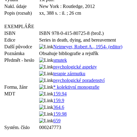
Nakl. údaje
New York : Routledge, 2012
Popis (rozsah)
xx, 388 s. : il. ; 26 cm
EXEMPLÁŘE
ISBN
ISBN 978-0-415-80725-8 (brož.)
Edice
Series in death, dying, and bereavement
Další původce
Neimeyer, Robert A., 1954- (editor)
Poznámka
Obsahuje bibliografie a rejstřík
Předmět - heslo
smutek
psychologické aspekty
terapie zármutku
psychologické poradenství
Forma, žánr
* kolektivní monografie
MDT
159.94
159.9
364.6
159.98
659
Systém. číslo
000247773