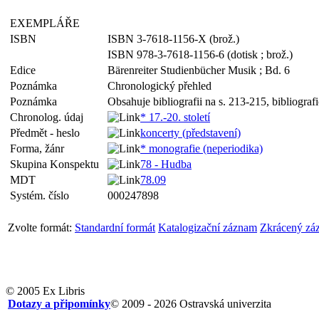
EXEMPLÁŘE
ISBN
ISBN 3-7618-1156-X (brož.)
ISBN 978-3-7618-1156-6 (dotisk ; brož.)
Edice
Bärenreiter Studienbücher Musik ; Bd. 6
Poznámka
Chronologický přehled
Poznámka
Obsahuje bibliografii na s. 213-215, bibliografi
Chronolog. údaj
* 17.-20. století
Předmět - heslo
koncerty (představení)
Forma, žánr
* monografie (neperiodika)
Skupina Konspektu
78 - Hudba
MDT
78.09
Systém. číslo
000247898
Zvolte formát:
Standardní formát
Katalogizační záznam
Zkrácený zá
© 2005 Ex Libris
Dotazy a připomínky
© 2009 - 2026 Ostravská univerzita