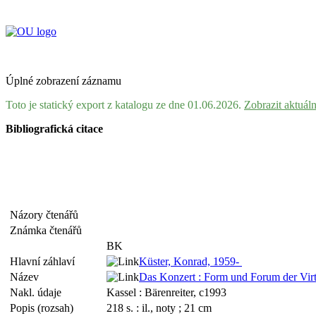
Úplné zobrazení záznamu
Toto je statický export z katalogu ze dne 01.06.2026.
Zobrazit aktuál
Bibliografická citace
Názory čtenářů
Známka čtenářů
BK
Hlavní záhlaví
Küster, Konrad, 1959-
Název
Das Konzert : Form und Forum der Virt
Nakl. údaje
Kassel : Bärenreiter, c1993
Popis (rozsah)
218 s. : il., noty ; 21 cm