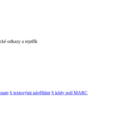
cké odkazy a rejstřík
znam
S textovými návěštími
S kódy polí MARC