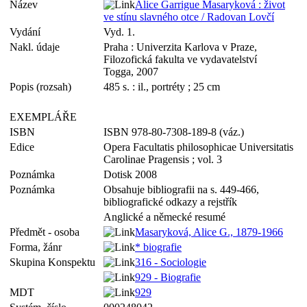
Název
Alice Garrigue Masaryková : život
ve stínu slavného otce / Radovan Lovčí
Vydání
Vyd. 1.
Nakl. údaje
Praha : Univerzita Karlova v Praze,
Filozofická fakulta ve vydavatelství
Togga, 2007
Popis (rozsah)
485 s. : il., portréty ; 25 cm
EXEMPLÁŘE
ISBN
ISBN 978-80-7308-189-8 (váz.)
Edice
Opera Facultatis philosophicae Universitatis
Carolinae Pragensis ; vol. 3
Poznámka
Dotisk 2008
Poznámka
Obsahuje bibliografii na s. 449-466,
bibliografické odkazy a rejstřík
Anglické a německé resumé
Předmět - osoba
Masaryková, Alice G., 1879-1966
Forma, žánr
* biografie
Skupina Konspektu
316 - Sociologie
929 - Biografie
MDT
929