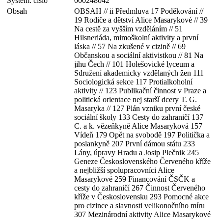
Systém. číslo
000248042
Obsah
OBSAH // ii Předmluva 17 Poděkování //
19 Rodiče a dětství Alice Masarykové // 39
Na cestě za vyšším vzděláním // 51
Hilsneriáda, mimoškolní aktivity a první
láska // 57 Na zkušené v cizině // 69
Občanskou a sociální aktivistkou // 81 Na
jihu Čech // 101 Holešovické lyceum a
Sdružení akademicky vzdělaných žen 111
Sociologická sekce 117 Protialkoholní
aktivity // 123 Publikační činnost v Praze a
politická orientace nej starší dcery T. G.
Masaryka // 127 Plán vzniku první české
sociální školy 133 Cesty do zahraničí 137
C. a k. vězeňkyně Alice Masaryková 157
Vídeň 179 Opět na svobodě 197 Politička a
poslankyně 207 První dámou státu 233
Lány, úpravy Hradu a Josip Plečnik 245
Geneze Československého Červeného kříže
a nejbližší spolupracovníci Alice
Masarykové 259 Financování ČSČK a
cesty do zahraničí 267 Činnost Červeného
kříže v Československu 293 Pomocné akce
pro cizince a slavnosti velikonočního míru
307 Mezinárodní aktivity Alice Masarykové