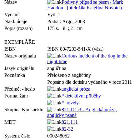
Název
Podivný případ se psem / Mark
Haddon ; [přeložila Kateřina Novotná]
Vydání
Vyd. 1.
Nakl. údaje
Praha : Argo, 2003
Popis (rozsah)
175 s. : il. ; 21 cm
EXEMPLÁŘE
ISBN
ISBN 80-7203-541-X (váz.)
Název originálu
Curious incident of the dog in the
night-time
Jazyk originálu
angličtina
Poznámka
Přeloženo z angličtiny
Popsáno dle dotisku vydaného v roce 2011
Předmět - heslo
anglická próza
Forma, žánr
* detektivní příběhy
* novely
Skupina Konspektu
821.111-3 - Anglická próza,
anglicky psaná
MDT
821.111
82-32
Systém. číslo
000248052