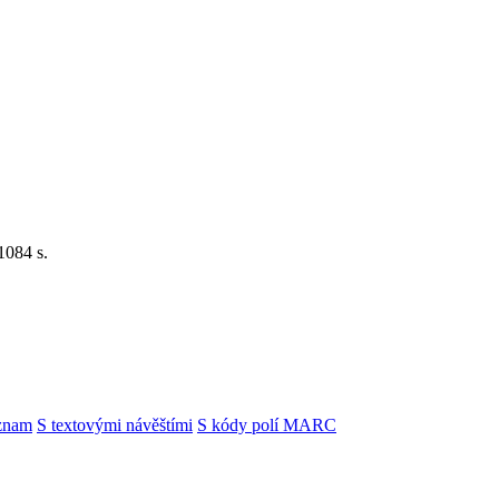
1084 s.
znam
S textovými návěštími
S kódy polí MARC