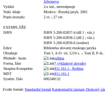
Jefremova
Vydání
2-e izd., stereotipnoje
Nakl. údaje
Moskva : Russkij jazyk, 2001
Popis (rozsah)
2 sv. ; 27 cm
EXEMPLÁŘE
ISBN
ISBN 5-200-02857-4 (díl 1 ; váz.)
ISBN 5-200-02858-2 (díl 2 ; váz.)
ISBN 5-200-02856-6 (soubor)
Edice
Biblioteka slovarej russkogo jazyka
Obsahuje
Tom 1, A-O. vii, 1210 s. -- Tom II, P-Ja. 
Předmět - heslo
ruština
Forma, žánr
* výkladové slovníky
Skupina Konspektu
811.161.1 - Ruština
MDT
811.161.1
Systém. číslo
000248132
Zvolte formát:
Standardní formát
Katalogizační záznam
Zkrácený zá