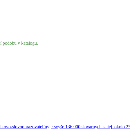
ní podobu v katalogu.
olkovo-slovoobrazovatel’nyj : svyše 136 000 slovarnych statej, okolo 25