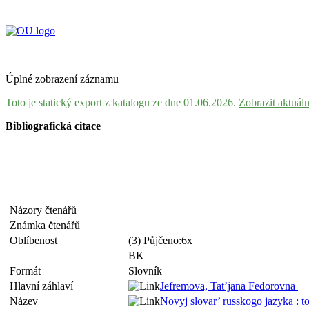
Úplné zobrazení záznamu
Toto je statický export z katalogu ze dne 01.06.2026.
Zobrazit aktuál
Bibliografická citace
Názory čtenářů
Známka čtenářů
Oblíbenost
(3) Půjčeno:6x
BK
Formát
Slovník
Hlavní záhlaví
Jefremova, Tat’jana Fedorovna
Název
Novyj slovar’ russkogo jazyka : t