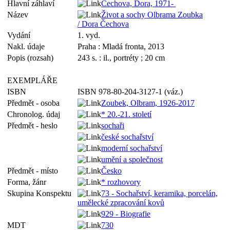
Hlavní záhlaví
Čechova, Dora, 1971-
Název
Život a sochy Olbrama Zoubka
/ Dora Čechova
Vydání
1. vyd.
Nakl. údaje
Praha : Mladá fronta, 2013
Popis (rozsah)
243 s. : il., portréty ; 20 cm
EXEMPLÁŘE
ISBN
ISBN 978-80-204-3127-1 (váz.)
Předmět - osoba
Zoubek, Olbram, 1926-2017
Chronolog. údaj
* 20.-21. století
Předmět - heslo
sochaři
české sochařství
moderní sochařství
umění a společnost
Předmět - místo
Česko
Forma, žánr
* rozhovory
Skupina Konspektu
73 - Sochařství, keramika, porcelán,
umělecké zpracování kovů
929 - Biografie
MDT
730