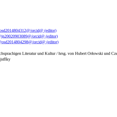
osd2014804312@/orcid@ (editor)
@jn20020903089@/orcid@ (editor)
@osd2014804298@/orcid@ (editor)
schsprachigen Literatur und Kultur / hrsg. von Hubert Orłowski und C
jstříky