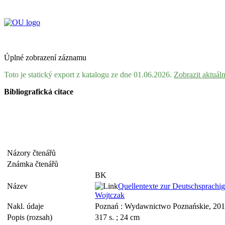
Úplné zobrazení záznamu
Toto je statický export z katalogu ze dne 01.06.2026.
Zobrazit aktuál
Bibliografická citace
Názory čtenářů
Známka čtenářů
BK
Název
Quellentexte zur Deutschsprachig
Wojtczak
Nakl. údaje
Poznań : Wydawnictwo Poznańskie, 20
Popis (rozsah)
317 s. ; 24 cm