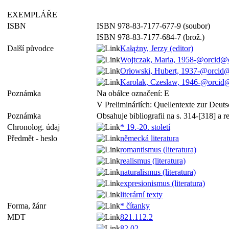
EXEMPLÁŘE
ISBN
ISBN 978-83-7177-677-9 (soubor)
ISBN 978-83-7177-684-7 (brož.)
Další původce
Kałążny, Jerzy (editor)
Wojtczak, Maria, 1958-@orcid@
Orłowski, Hubert, 1937-@orcid
Karolak, Czesław, 1946-@orcid
Poznámka
Na obálce označení: E
V Prelimináriích: Quellentexte zur Deut
Poznámka
Obsahuje bibliografii na s. 314-[318] a re
Chronolog. údaj
* 19.-20. století
Předmět - heslo
německá literatura
romantismus (literatura)
realismus (literatura)
naturalismus (literatura)
expresionismus (literatura)
literární texty
Forma, žánr
* čítanky
MDT
821.112.2
82.02