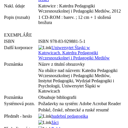
Nakl. údaje
Katowice : Katedra Pedagogiki
Wczesnoszkolnej i Pedagogiki Mediów, 2012
Popis (rozsah)
1 CD-ROM : barev. ; 12 cm + 1 složená
brožura
EXEMPLÁŘE
ISBN
ISBN 978-83-929881-5-1
Další korporace
Uniwersytet Śląski w
Katowicach. Katedra Pedagogiki
Wczesnoszkolnej i Pedagogiki Mediów
Poznámka
Název z titulní obrazovky
Na obálce nad názvem: Katedra Pedagogiki
Wczesnoszkolnej i Pedagogiki Mediów,
Instytut Pedagogiki, Wydział Pedagogiki i
Psychologii, Uniwersytet Śląski w
Katowicach
Poznámka
Obsahuje bibliografii
Systémová pozn.
Požadavky na systém: Adobe Acrobat Reader
Polské, české, německé a ruské resumé
Předmět - heslo
hudební pedagogika
žáci