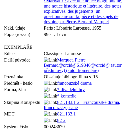
/ Marivaux ; avec une notice biographique,
une notice historique et littéraire, des notes
explicatives, des jugements, un
questionnaire sur la pièce et des sujets de
devoirs par Pierre-Bernard Marquet
Nakl. údaje
Paris : Librairie Larousse, 1955
Popis (rozsah)
99 s. ; 17 cm
EXEMPLÁŘE
Edice
Classiques Larousse
Další původce
Marquet, Pierre
Bernard@orcid@619346@/orcid@ (autor
předmluvy) (autor komentáře)
Poznámka
Obsahuje bibliografii na s. 15
Předmět - heslo
francouzské drama
Forma, žánr
* divadelní hry
* komedie
Skupina Konspektu
821.133.1-2 - Francouzské drama,
francouzsky psané
MDT
821.133.1
82-2
Systém. číslo
000248679