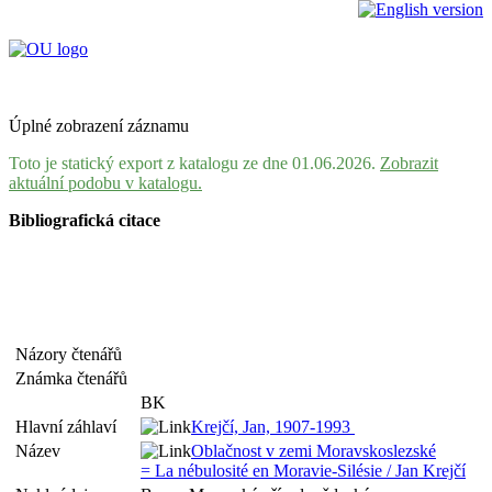
Úplné zobrazení záznamu
Toto je statický export z katalogu ze dne 01.06.2026.
Zobrazit
aktuální podobu v katalogu.
Bibliografická citace
Názory čtenářů
Známka čtenářů
BK
Hlavní záhlaví
Krejčí, Jan, 1907-1993
Název
Oblačnost v zemi Moravskoslezské
= La nébulosité en Moravie-Silésie / Jan Krejčí