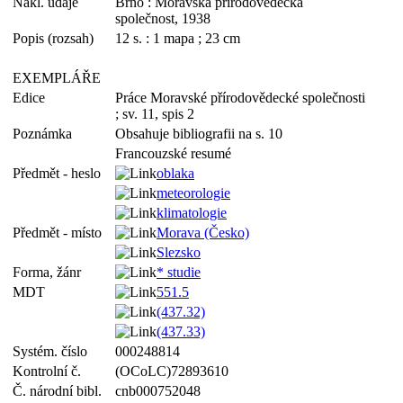
Nakl. údaje
Brno : Moravská přírodovědecká
společnost, 1938
Popis (rozsah)
12 s. : 1 mapa ; 23 cm
EXEMPLÁŘE
Edice
Práce Moravské přírodovědecké společnosti
; sv. 11, spis 2
Poznámka
Obsahuje bibliografii na s. 10
Francouzské resumé
Předmět - heslo
oblaka
meteorologie
klimatologie
Předmět - místo
Morava (Česko)
Slezsko
Forma, žánr
* studie
MDT
551.5
(437.32)
(437.33)
Systém. číslo
000248814
Kontrolní č.
(OCoLC)72893610
Č. národní bibl.
cnb000752048