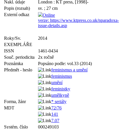
Nakl. údaje
London : KT press, [1998]-
Popis (rozsah)
sv. ; 27 cm
Externí odkaz
Online
verze: https://www.ktpress.co.uk/nparadoxa-
issue-details.asp
Roky/Sv.
2014
EXEMPLÁŘE
ISSN
1461-0434
Souč. periodicita
2x ročně
Poznámka
Popsáno podle: vol.33 (2014)
Předmět - heslo
feminismus a umění
feminismus
umění
feministky
umělkyně
Forma, žánr
* seriály
MDT
72/76
141
7.07
Systém. číslo
000249103