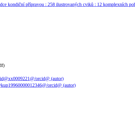
odce kondiční přípravou : 258 ilustrovaných cviků : 12 komplexních 
df)
cid@xx0009221@/orcid@ (autor)
@kup19960000012346@/orcid@ (autor)