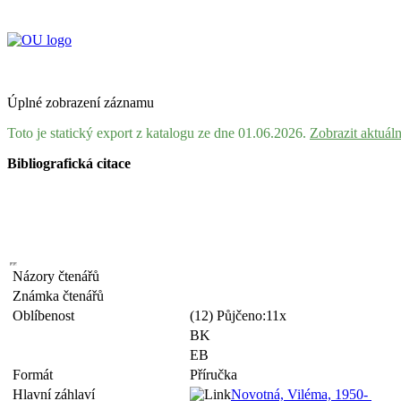
Úplné zobrazení záznamu
Toto je statický export z katalogu ze dne 01.06.2026.
Zobrazit aktuál
Bibliografická citace
Názory čtenářů
Známka čtenářů
Oblíbenost
(12) Půjčeno:11x
BK
EB
Formát
Příručka
Hlavní záhlaví
Novotná, Viléma, 1950-