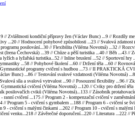
ení
vláštnosti kondiční přípravy žen (Václav Bunc) ...9 // Rozdíly mezi žen
vy ...20 // Hodnocení pohybové způsobilosti ...23 // Svalová zdatnost (
u programu posilování...30 // Flexibilita (Viléma Novotná) ...32 // Rozc
(Irena Čechovská) ...39 // Chůze a pěší turistika ...40 // Běh ...43 // Zd
na lyžích a lyžařská turistika...52 // Inline bruslení ...52 // Sportovní hr
nastiky ...58 // Pohybové školení ...60 // Držení těla ...60 // Rovnováha
// Gymnastické programy cvičení s hudbou ...73 // II PRAKTICKÁ CVI
Václav Bunc) ...86 // Testování svalové vzdatnosti (Viléma Novotná) ...8
valová síla a svalová vytrvalost ...90 // Posouzení flexibility ...96 // Z
 Gymnastická cvičení (Viléma Novotná) ...120 // Cviky pro držení těla 
bník posilovačích cviků (Viléma Novotná)...133 // Zásobník protahova
- ranní cvičení ...175 // Program 2 - kompenzační cvičení v zaměstnání 
 // Program 5 - cvičení s gymbalem ...188 // Program 6 - cvičení se švih
ram 9 - cvičení s malými činkami ...202 // Program 10 - cvičení s malými
čení venku...218 // Závěrečné doporučení...220 // Literatura ...222 // Př