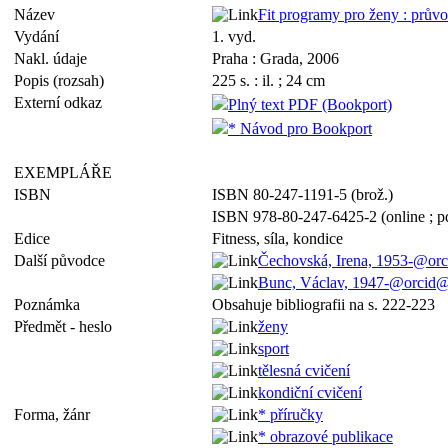
Název
Fit programy pro ženy : prův
Vydání
1. vyd.
Nakl. údaje
Praha : Grada, 2006
Popis (rozsah)
225 s. : il. ; 24 cm
Externí odkaz
Plný text PDF (Bookport)
* Návod pro Bookport
EXEMPLÁŘE
ISBN
ISBN 80-247-1191-5 (brož.)
ISBN 978-80-247-6425-2 (online ; p
Edice
Fitness, síla, kondice
Další původce
Čechovská, Irena, 1953-@or
Bunc, Václav, 1947-@orcid
Poznámka
Obsahuje bibliografii na s. 222-223
Předmět - heslo
ženy
sport
tělesná cvičení
kondiční cvičení
Forma, žánr
* příručky
* obrazové publikace