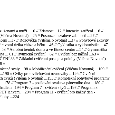
ami a muži ...10 // Zdatnost ...12 // Intenzita zatížení...16 //
Viléma Novotná) ...25 // Posouzení svalové zdatnosti ...27 //
vičení ...37 // Rozcvička (Viléma Novotná) ...37 // Pohybové aktivity
ravotní rizika chůze a běhu ...46 // Cyklistika a cykloturistika ...47
y ...53 // Aerobní trénink doma a ve fitness centru ...54 // Gymnastika
 ... 61 // Rytmická cvičení ...62 // Cvičení bez náčiní ...63 //
ČENÍ 83 // Základní cvičební postoje a polohy (Viléma Novotná)
8 //
krácené svaly ...98 // Mobilizační cvičení (Viléma Novotná) ...109 //
...190 // Cviky pro ovlivňování rovnováhy ...126 // Cvičení
cích cviků (Viléma Novotná) ...153 // Komplexní pohybové programy
...178 // Program 3 - posilování svalstva pánevního dna ...180 //
adlem...194 // Program 7 - cvičení s tyčí ...197 // Program 8 -
 PET lahvemi ...204 // Program 11 - cvičení pro každý den -
ílohy ...224