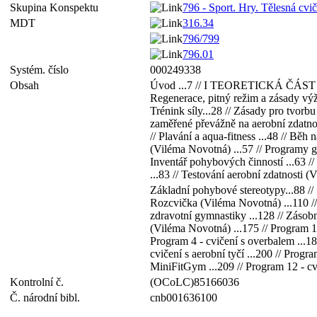
Skupina Konspektu
796 - Sport. Hry. Tělesná cvič
MDT
316.34
796/799
796.01
Systém. číslo
000249338
Obsah
Úvod ...7 // I TEORETICKÁ ČÁST 9 // Z
Regenerace, pitný režim a zásady výži
Trénink síly...28 // Zásady pro tvorb
zaměřené převážně na aerobní zdatnost 
// Plavání a aqua-fitness ...48 // Běh 
(Viléma Novotná) ...57 // Programy gym
Inventář pohybových činností ...63 
...83 // Testování aerobní zdatnosti (
Základní pohybové stereotypy...88 // S
Rozcvička (Viléma Novotná) ...110 //
zdravotní gymnastiky ...128 // Záso
(Viléma Novotná) ...175 // Program 1 
Program 4 - cvičení s overbalem ...184
cvičení s aerobní tyčí ...200 // Prog
MiniFitGym ...209 // Program 12 - cvi
Kontrolní č.
(OCoLC)85166036
Č. národní bibl.
cnb001636100