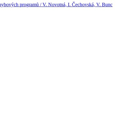
pohybových programů / V. Novotná, I. Čechovská, V. Bunc