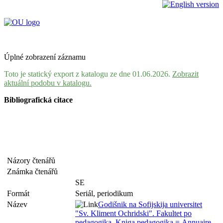
Úplné zobrazení záznamu
Toto je statický export z katalogu ze dne 01.06.2026.
Zobrazit
aktuální podobu v katalogu.
Bibliografická citace
Názory čtenářů
Známka čtenářů
SE
Formát
Seriál, periodikum
Název
Godišnik na Sofijskija universitet
"Sv. Kliment Ochridski". Fakultet po
pedagogika. Kniga pedagogika = Annuaire