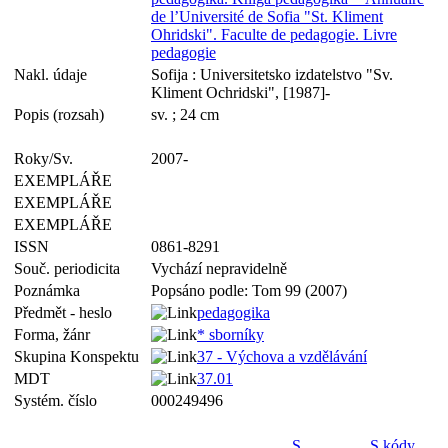
de l’Université de Sofia "St. Kliment
Ohridski". Faculte de pedagogie. Livre
pedagogie
Nakl. údaje
Sofija : Universitetsko izdatelstvo "Sv.
Kliment Ochridski", [1987]-
Popis (rozsah)
sv. ; 24 cm
Roky/Sv.
2007-
EXEMPLÁŘE
EXEMPLÁŘE
EXEMPLÁŘE
ISSN
0861-8291
Souč. periodicita
Vychází nepravidelně
Poznámka
Popsáno podle: Tom 99 (2007)
Předmět - heslo
pedagogika
Forma, žánr
* sborníky
Skupina Konspektu
37 - Výchova a vzdělávání
MDT
37.01
Systém. číslo
000249496
S
S kódy