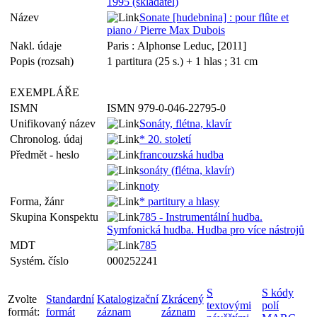
1995 (skladatel)
Název
Sonate [hudebnina] : pour flûte et
piano / Pierre Max Dubois
Nakl. údaje
Paris : Alphonse Leduc, [2011]
Popis (rozsah)
1 partitura (25 s.) + 1 hlas ; 31 cm
EXEMPLÁŘE
ISMN
ISMN 979-0-046-22795-0
Unifikovaný název
Sonáty, flétna, klavír
Chronolog. údaj
* 20. století
Předmět - heslo
francouzská hudba
sonáty (flétna, klavír)
noty
Forma, žánr
* partitury a hlasy
Skupina Konspektu
785 - Instrumentální hudba.
Symfonická hudba. Hudba pro více nástrojů
MDT
785
Systém. číslo
000252241
S
S kódy
Zvolte
Standardní
Katalogizační
Zkrácený
textovými
polí
formát:
formát
záznam
záznam