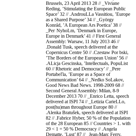
Brussels, 23 April 2013 28 // _Viviane
Reding, ’Stimulating the European Public
Space’ 32 // .AndrouLLa Vassitiou, ’Europe
as a Shared Purpose’ 34 // _György
Konrád, ’A European Ars Poetica’ 38 //
_Рег NyhoLm, ’Denmark in Europe,
Europe in Denmark’ 41 // First General
Assembly: Warsaw, 11 July 2013 46 //
.Donald Tusk, speech delivered at the
Copernicus Centre 50 // .Czestaw Por bski,
’The Borders of the European Union’ 56 //
.ALicja Gescinska, ’Intellectuals, PopuList
60 // Rhetoric and Democracy’ // _Pere
Portabeľla, ’Europe as a Space of
Communication’ 64 // _Nedko SoLakov,
Good News Bad News. 1998-2009 68 //
Second General Assembly: Milan, 8-9
December 2013 70 // _Enrico Letta, speech
delivered at ISPI 74 // _Letizia CarieLLo,
post(hu)man throughout Europe 80 //
.Alenka Bratušek, speech delivered at ISPI
82 // .Fabrice Hyber, 50 % of the Population
of the 28 European 85 // Countries > 1. with
29 < 1 = 50 % Democracy // .Angela
Dematte, ’Lust’ 87 // _Jean-Marc Ferry,