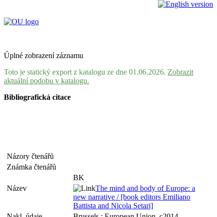
Úplné zobrazení záznamu
Toto je statický export z katalogu ze dne 01.06.2026.
Zobrazit
aktuální podobu v katalogu.
Bibliografická citace
Názory čtenářů
Známka čtenářů
BK
Název
The mind and body of Europe: a
new narrative / [book editors Emiliano
Battista and Nicola Setari]
Nakl. údaje
Brussels : European Union, c2014