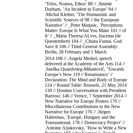
’Telos, Nomos, Ethos’ 88 // .Jimmie
Durham, ’An Incident in Europe’ 94 //
.Michal Kleiber, ’The Humanistic and
Scientific Sources of 98 // the European
Narrative’ // _Peter Matjasic, ’Perceptions
Matter: Europe Is What You Make 101 // of
It’ // _Maria Theresa ALves, Iracema (de
Questembert) 104 // _Chiara Fumai, God
Save It 106 // Third General Assembly:
Berlin, 28 February and 1 March
2014 108 // .Angela Merkel, speech
delivered at the Academy of the Arts 114 //
.Sneška Quaedvtieg-Mihaitovič, ’Towards
Europe’s New 119 // Renaissance’ //
Declaration: The Mind and Body of Europe
124 // Round Table: Brussels, 21 May 2014
130 // Domino Conversation with President
Barroso: 146 // Venice, 7 September 2014 //
New Narrative for Europe Posters 170 //
Miscellaneous Contributions to the New
Narrative for Europe 176 // .Jürgen
Habermas, ’Europe, Hungary and the
Transnational, 178 // Democracy Project’ //
.Antoine Arjakovsky, ’How to Write a New