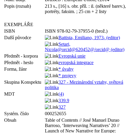
Popis (rozsah)
213 s., [16] s. obr. příl. : il. (některé barev.),
portréty, faksim. ; 25 cm + 2 listy
EXEMPLÁŘE
ISBN
ISBN 978-92-79-37955-0 (brož.)
Další původce
Battista, Emiliano, 1973- (editor)
Setari,
Nicola@orcid@620452@/orcid@ (editor)
Předmět - korpora
Evropská unie
Předmět - heslo
evropská integrace
Forma, žánr
* úvahy
* projevy
Skupina Konspektu
327 - Mezinárodní vztahy, světová
politika
MDT
(4)
339.9
327
Systém. číslo
000252655
Obsah
Table of Contents // José Manuel Durao
Barroso, ‘Interweaving Narratives’ 20 //
Launch of New Narrative for Europe: