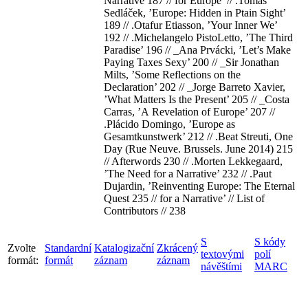
Narrative 187 // for Europe’ // .Tomáš
Sedláček, ’Europe: Hidden in Ptain Sight’
189 // .Otafur Etiasson, ’Your Inner We’
192 // .Michelangelo PistoLetto, ’The Third
Paradise’ 196 // _Ana Prvácki, ’Let’s Make
Paying Taxes Sexy’ 200 // _Sir Jonathan
Milts, ’Some Reflections on the
Declaration’ 202 // _Jorge Barreto Xavier,
’What Matters Is the Present’ 205 // _Costa
Carras, ’А Revelation of Europe’ 207 //
.Plácido Domingo, ’Europe as
Gesamtkunstwerk’ 212 // .Beat Streuti, One
Day (Rue Neuve. Brussels. June 2014) 215
// Afterwords 230 // .Morten Lekkegaard,
’The Need for a Narrative’ 232 // .Paut
Dujardin, ’Reinventing Europe: The Eternal
Quest 235 // for a Narrative’ // List of
Contributors // 238
S
S kódy
Zvolte
Standardní
Katalogizační
Zkrácený
textovými
polí
formát:
formát
záznam
záznam
návěštími
MARC