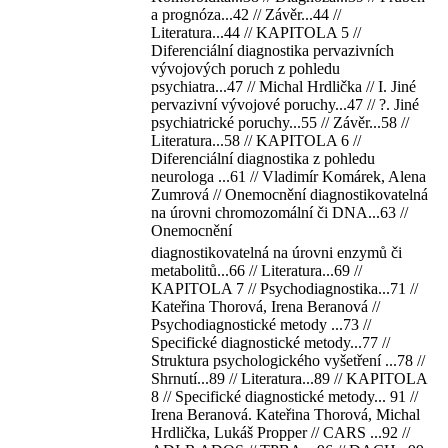
a prognóza...42 // Závěr...44 //
Literatura...44 // KAPITOLA 5 //
Diferenciální diagnostika pervazivních
vývojových poruch z pohledu
psychiatra...47 // Michal Hrdlička // I. Jiné
pervazivní vývojové poruchy...47 // ?. Jiné
psychiatrické poruchy...55 // Závěr...58 //
Literatura...58 // KAPITOLA 6 //
Diferenciální diagnostika z pohledu
neurologa ...61 // Vladimír Komárek, Alena
Zumrová // Onemocnění diagnostikovatelná
na úrovni chromozomální či DNA...63 //
Onemocnění
diagnostikovatelná na úrovni enzymů či
metabolitů...66 // Literatura...69 //
KAPITOLA 7 // Psychodiagnostika...71 //
Kateřina Thorová, Irena Beranová //
Psychodiagnostické
metody
...73 //
Specifické diagnostické
metody
...77 //
Struktura psychologického vyšetření ...78 //
Shrnutí...89 // Literatura...89 // KAPITOLA
8 // Specifické diagnostické
metody
... 91 //
Irena Beranová. Kateřina Thorová, Michal
Hrdlička, Lukáš Propper // CARS ...92 //