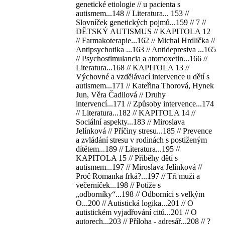
genetické etiologie // u pacienta s
autismem...148 // Literatura... 153 //
Slovníček genetických pojmů...159 // 7 //
DĚTSKÝ AUTISMUS // KAPITOLA 12
// Farmakoterapie...162 // Michal Hrdlička //
Antipsychotika ...163 // Antidepresiva ...165
// Psychostimulancia a atomoxetin...166 //
Literatura...168 // KAPITOLA 13 //
Výchovné a vzdělávací intervence u dětí s
autismem...171 // Kateřina Thorová, Hynek
Jun, Věra Čadilová // Druhy
intervencí...171 // Způsoby intervence...174
// Literatura...182 // KAPITOLA 14 //
Sociální aspekty...183 // Miroslava
Jelínková // Příčiny stresu...185 // Prevence
a zvládání stresu v rodinách s postiženým
dítětem...189 // Literatura...195 //
KAPITOLA 15 // Příběhy dětí s
autismem...197 // Miroslava Jelínková //
Proč Romanka frká?...197 // Tři muži a
večerníček...198 // Potíže s
„odborníky“...198 // Odborníci s velkým
O...200 // Autistická logika...201 // O
autistickém vyjadřování citů...201 // O
autorech...203 // Příloha - adresář...208 // ?