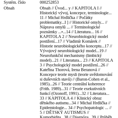
Systém. číslo
000252853
Obsah
Obsah // Úvod... y // KAPITOLA I //
Historický vývoj, koncepce, terminologie...
11 // Michal Hrdlička // Počátky
problematiky...I ] // Historické omyly... //
Náprava omylů ... // Terminologické
poznámky ...•...14 // Literatura... 16 //
KAPITOLA 2 // Neurobiologický model
postižení...17 // Vladimír Komárek //
Historie neurobiologického konceptu...17 //
Vývojový neurobiologický model...19 //
Neurofunkční mechanismy (limbický
model)...21 // Literatura... 23 // KAPITOLA
3 // Psychologický model postižení...26 //
Kateřina Thorová, Irena Beranová //
Koncepce teorie mysli (teorie uvědomování
si duševních stavů) // (Baron-Cohen et al.,
1985)...26 // Teorie centrální koherence
(Frith. 1989)...31 // Teorie exekutivních
funkcí (Ozonoff, 1991)...32 // Literatura...
33 // KAPITOLA 4 // Klinický obraz
dětského autismu...34 // Michal Hrdlička //
Epidemiologie... 34 // Psychopatologic ... //
5 // DĚTSKÝ AUTISMUS //
Komorbidita...38 // Diagnóza...39 // Průběh