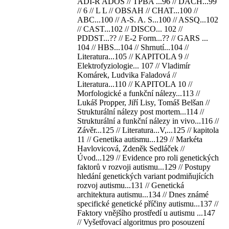
ADI-R ADOS // TPBA ...96 // DACH...99
// 6 // L L // OBSAH // CHAT...100 //
ABC...100 // A-S. A. S...100 // ASSQ...102
// CAST...102 // DISCO... 102 //
PDDST...?? // E-2 Form...?? // GARS ...
104 // HBS...104 // Shrnutí...104 //
Literatura...105 // KAPITOLA 9 //
Elektrofyziologie... 107 // Vladimír
Komárek, Ludvika Faladová //
Literatura...110 // KAPITOLA 10 //
Morfologické a funkční nálezy...113 //
Lukáš Propper, Jiří Lisy, Tomáš Belšan //
Strukturální nálezy post mortem...114 //
Strukturální a funkční nálezy in vivo...116 //
Závěr...125 // Literatura...V,...125 // kapitola
11 // Genetika autismu...129 // Markéta
Havlovicová, Zdeněk Sedláček //
Úvod...129 // Evidence pro roli genetických
faktorů v rozvoji autismu...129 // Postupy
hledání genetických variant podmiňujících
rozvoj autismu...131 // Genetická
architektura autismu...134 // Dnes známé
specifické genetické příčiny autismu...137 //
Faktory vnějšího prostředí u autismu ...147
// Vyšetřovací algoritmus pro posouzení