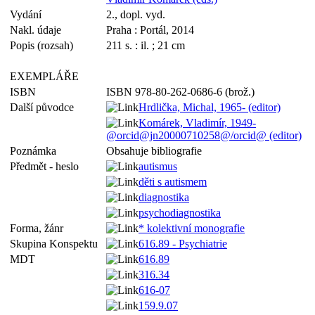
Vydání
2., dopl. vyd.
Nakl. údaje
Praha : Portál, 2014
Popis (rozsah)
211 s. : il. ; 21 cm
EXEMPLÁŘE
ISBN
ISBN 978-80-262-0686-6 (brož.)
Další původce
Hrdlička, Michal, 1965- (editor)
Komárek, Vladimír, 1949-
@orcid@jn20000710258@/orcid@ (editor)
Poznámka
Obsahuje bibliografie
Předmět - heslo
autismus
děti s autismem
diagnostika
psychodiagnostika
Forma, žánr
* kolektivní monografie
Skupina Konspektu
616.89 - Psychiatrie
MDT
616.89
316.34
616-07
159.9.07