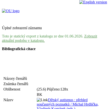
Úplné zobrazení záznamu
Toto je statický export z katalogu ze dne 01.06.2026.
Zobrazit
aktuální podobu v katalogu.
Bibliografická citace
Názory čtenářů
Známka čtenářů
Oblíbenost
(25.6) Půjčeno:128x
BK
Název
Dětský autismus : přehled
současných poznatků / Michal Hrdlička,
Vladimír Komárek (eds.)