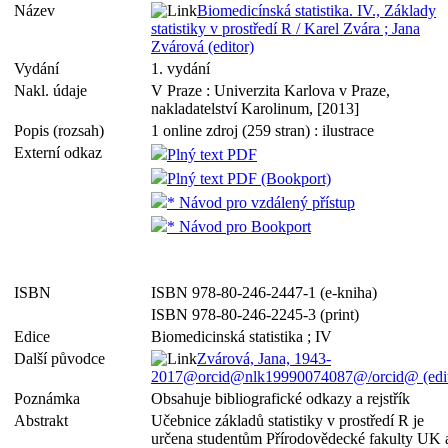
Název
Biomedicínská statistika. IV., Základy
statistiky v prostředí R / Karel Zvára ; Jana
Zvárová (editor)
Vydání
1. vydání
Nakl. údaje
V Praze : Univerzita Karlova v Praze,
nakladatelství Karolinum, [2013]
Popis (rozsah)
1 online zdroj (259 stran) : ilustrace
Externí odkaz
Plný text PDF
Plný text PDF (Bookport)
* Návod pro vzdálený přístup
* Návod pro Bookport
ISBN
ISBN 978-80-246-2447-1 (e-kniha)
ISBN 978-80-246-2245-3 (print)
Edice
Biomedicinská statistika ; IV
Další původce
Zvárová, Jana, 1943-
2017@orcid@nlk19990074087@/orcid@ (edit
Poznámka
Obsahuje bibliografické odkazy a rejstřík
Abstrakt
Učebnice základů statistiky v prostředí R je
určena studentům Přírodovědecké fakulty UK 