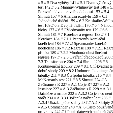
// 5 // 5 Dva výběry 141 // 5.1 Dvou výběrový 
test 142 // 5.2 Mannův-Whitneyův test 148 // 5
Porovnání dvou pravděpodobností 153 // 5.4
Shrnutí 157 // 6 Analýza rozptylu 159 // 6.1
Jednoduché třídění 159 // 6.2 Kruskalův-Walli
test 169 // 6.3 Dvojné třídění 170 // 6.4 Náhod
bloky 177 // 6.5 FViedmanův test 179 // 6.6
Shrnutí 181 // 7 Korelace a regrese 183 // 7.1
Korelace 184 // 7.1.1 Pearsonúv korelační
koeficient 184 // 7.1.2 Spearmanův korelační
koeficient 186 // 7.2 Regrese 188 // 7.2.1 Regr
přímka 189 // 7.2.2 Mnohonásobná lineární
regrese 197 // 7.2.3 Ověření předpokladů 200 /
7.3 Transformace 204 // 7.4 Shrnutí 206 // 8
Kontingenční tabulky 209 // 8.1 Chí-kvadrát te
dobré shody 209 // 8.2 Hodnocení kontingenčn
tabulky 211 // 8.3 Čtyřpolní tabulka 216 // 8.4
McNemarův test 221 // 8.5 Shrnutí 224 // A
Začínáme s R 227 // A.1 Co je R? 227 // A.2
Instalace 227 // A.3 Začínáme s R 228 // A.3.1
Databáze a matice 232 // A.3.2 Co je a co není
vidět 234 // A.3.3 Uložení a načtení dat 236 //
A.3.4 Ukázka práce s daty 237 // A.4 Skripty 
// A.5 Commander 240 // A. 6 Často používané
programy 242 // ? Popis datových souborů 243 