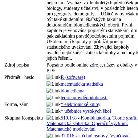
nejen jim. Vychází z dlouholetých přednášek p
biology, studenty učitelství, v posledních letech
pro geografy, demografy… Užitečný by však 
být také studentům lékařských fakult a
doktorandům biomedicínských oborů. První
kapitola je věnována popisným statistikám, dr
pak základním pravděpodobnostním pojmům.
Úkolem třetí kapitoly je přiblížit princip
statistického uvažování. Zbývající kapitoly
uvádějí nejběžnější statistické úlohy a
metody
jejich řešení..
Zdroj popisu
Popsáno podle online zdroje, název z obálky v
PDF
Předmět - heslo
R (software)
matematická statistika
biomedicína
teorie pravděpodobnosti
Forma, žánr
* elektronické knihy
* učebnice vysokých škol
Skupina Konspektu
519.1/.8 - Kombinatorika. Teorie grafů.
Matematická statistika. Operační výzkum.
Matematické modelování
37.016 - Učební osnovy. Vyučovací