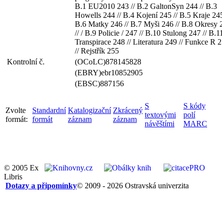
B.1 EU2010 243 // B.2 GaltonSyn 244 // B.3
Howells 244 // B.4 Kojení 245 // B.5 Kraje 245
B.6 Matky 246 // B.7 Myši 246 // B.8 Okresy 
// / B.9 Policie / 247 // B.10 Stulong 247 // B.1
Transpirace 248 // Literatura 249 // Funkce R 
// Rejstřík 255
Kontrolní č.
(OCoLC)878145828
(EBRY)ebr10852905
(EBSC)887156
S
S kódy
Zvolte
Standardní
Katalogizační
Zkrácený
textovými
polí
formát:
formát
záznam
záznam
návěštími
MARC
© 2005 Ex
Libris
Dotazy a připomínky
© 2009 - 2026 Ostravská univerzita