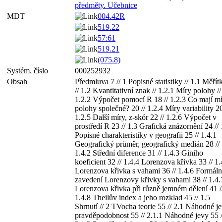
předměty. Učebnice
MDT
004.42R
519.22
57:61
519.21
(075.8)
Systém. číslo
000252932
Obsah
Předmluva 7 // 1 Popisné statistiky // 1.1 Měřít
// 1.2 Kvantitativní znak // 1.2.1 Míry polohy //
1.2.2 Výpočet pomocí R 18 // 1.2.3 Co mají m
polohy společné? 20 // 1.2.4 Míry variability 20
1.2.5 Další míry, z-skór 22 // 1.2.6 Výpočet v
prostředí R 23 // 1.3 Grafická znázornění 24 // 
Popisné charakteristiky v geografii 25 // 1.4.1
Geografický průměr, geografický medián 28 //
1.4.2 Střední diference 31 // 1.4.3 Giniho
koeficient 32 // 1.4.4 Lorenzova křivka 33 // 1.
Lorenzova křivka s vahami 36 // 1.4.6 Formáln
zavedení Lorenzovy křivky s vahami 38 // 1.4.
Lorenzova křivka při různě jemném dělení 41 /
1.4.8 Theilův index a jeho rozklad 45 // 1.5
Shrnutí // 2 TVocha teorie 55 // 2.1 Náhodné je
pravděpodobnost 55 // 2.1.1 Náhodné jevy 55 /