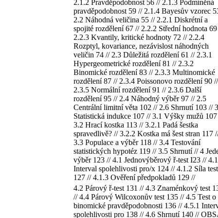
2.1.2 Pravděpodobnost 56 // 2.1.3 Podmíněná
pravděpodobnost 59 // 2.1.4 Bayesův vzorec 53
2.2 Náhodná veličina 55 // 2.2.1 Diskrétní a
spojité rozdělení 67 // 2.2.2 Střední hodnota 69 
2.2.3 Kvantily, kritické hodnoty 72 // 2.2.4
Rozptyl, kovariance, nezávislost náhodných
veličin 74 // 2.3 Důležitá rozdělení 61 // 2.3.1
Hypergeometrické rozdělení 81 // 2.3.2
Binomické rozdělení 83 // 2.3.3 Multinomické
rozdělení 87 // 2.3.4 Poissonovo rozdělení 90 //
2.3.5 Normální rozdělení 91 // 2.3.6 Další
rozdělení 95 // 2.4 Náhodný výběr 97 // 2.5
Centrální limitní věta 102 // 2.6 Shrnutí 103 // 
Statistická indukce 107 // 3.1 Výšky mužů 107 
3.2 Hrací kostka 113 // 3.2.1 Padá šestka
spravedlivě? // 3.2.2 Kostka má šest stran 117 /
3.3 Populace a výběr 118 // 3.4 Testování
statistických hypotéz 119 // 3.5 Shrnutí // 4 Jed
výběr 123 // 4.1 Jednovýběrový ř-test I23 // 4.1
Interval spolehlivosti pro/x 124 // 4.1.2 Síla tes
127 // 4.1.3 Ověření předpokladů 129 //
4.2 Párový ř-test 131 // 4.3 Znaménkový test 1
// 4.4 Párový Wilcoxonův test 135 // 4.5 Test o
binomické pravděpodobnosti 136 // 4.5.1 Inter
spolehlivosti pro 138 // 4.6 Shrnutí 140 // O