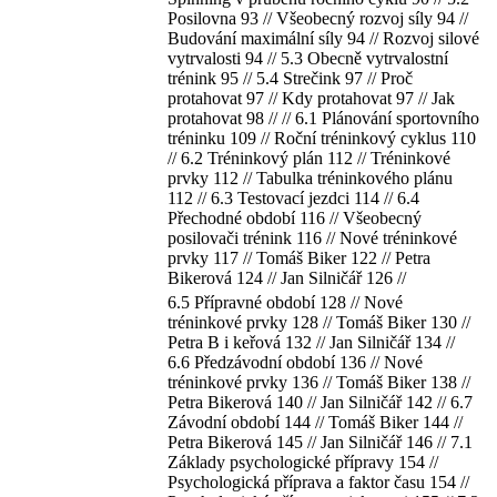
Posilovna 93 // Všeobecný rozvoj síly 94 //
Budování maximální síly 94 // Rozvoj silové
vytrvalosti 94 // 5.3 Obecně vytrvalostní
trénink 95 // 5.4 Strečink 97 // Proč
protahovat 97 // Kdy protahovat 97 // Jak
protahovat 98 // // 6.1 Plánování sportovního
tréninku 109 // Roční tréninkový cyklus 110
// 6.2 Tréninkový plán 112 // Tréninkové
prvky 112 // Tabulka tréninkového plánu
112 // 6.3 Testovací jezdci 114 // 6.4
Přechodné období 116 // Všeobecný
posilovači trénink 116 // Nové tréninkové
prvky 117 // Tomáš Biker 122 // Petra
Вikerová 124 // Jan Silničář 126 //
6.5 Přípravné období 128 // Nové
tréninkové prvky 128 // Tomáš Biker 130 //
Petra В i keřová 132 // Jan Silničář 134 //
6.6 Předzávodní období 136 // Nové
tréninkové prvky 136 // Tomáš Biker 138 //
Petra Bikerová 140 // Jan Silničář 142 // 6.7
Závodní období 144 // Tomáš Biker 144 //
Petra Bikerová 145 // Jan Silničář 146 // 7.1
Základy psychologické přípravy 154 //
Psychologická příprava a faktor času 154 //