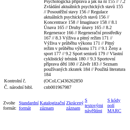
Psychologická příprava a jak na ni 155 // 7.2
Zvládání aktuálních psychických stavů 155
// Posoutěžní stavy 156 // Regulace
aktuálních psychických stavů 156 //
Koncentrace 158 // Imaginace 158 // 8.1
Únava 165 // Druhy únavy 165 // 8.2
Regenerace 166 // Regenerační prostředky
167 // 8.3 Výživa a pitný režim 171 //
Výživa v průběhu výkonu 171 // Pitný
režim v průběhu výkonu 171 // 9.1 Ženy a
sport 177 // 9.2 Sport seniorů 179 // Vlastní
cyklistický trénink 180 // 9.3 Sportovní
příprava dětí 180 // Závěr 183 // Seznam
používaných zkratek 184 // Použitá literatura
184
Kontrolní č.
(OCoLC)436262850
Č. národní bibl.
cnb001967987
S
S kódy
Zvolte
Standardní
Katalogizační
Zkrácený
textovými
polí
formát:
formát
záznam
záznam
návěštími
MARC