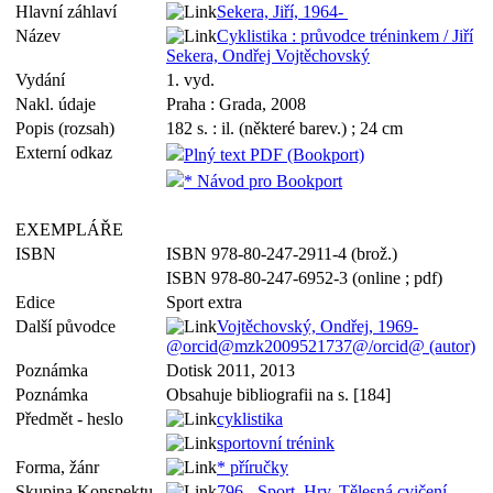
Hlavní záhlaví
Sekera, Jiří, 1964-
Název
Cyklistika : průvodce tréninkem / Jiří
Sekera, Ondřej Vojtěchovský
Vydání
1. vyd.
Nakl. údaje
Praha : Grada, 2008
Popis (rozsah)
182 s. : il. (některé barev.) ; 24 cm
Externí odkaz
Plný text PDF (Bookport)
* Návod pro Bookport
EXEMPLÁŘE
ISBN
ISBN 978-80-247-2911-4 (brož.)
ISBN 978-80-247-6952-3 (online ; pdf)
Edice
Sport extra
Další původce
Vojtěchovský, Ondřej, 1969-
@orcid@mzk2009521737@/orcid@ (autor)
Poznámka
Dotisk 2011, 2013
Poznámka
Obsahuje bibliografii na s. [184]
Předmět - heslo
cyklistika
sportovní trénink
Forma, žánr
* příručky
Skupina Konspektu
796 - Sport. Hry. Tělesná cvičení