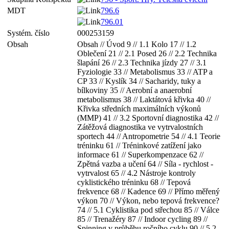
MDT
796.6
796.01
Systém. číslo
000253159
Obsah
Obsah // Úvod 9 // 1.1 Kolo 17 // 1.2
Oblečení 21 // 2.1 Posed 26 // 2.2 Technika
šlapání 26 // 2.3 Technika jízdy 27 // 3.1
Fyziologie 33 // Metabolismus 33 // ATP a
CP 33 // Kyslík 34 // Sacharidy, tuky a
bílkoviny 35 // Aerobní a anaerobní
metabolismus 38 // Laktátová křivka 40 //
Křivka středních maximálních výkonů
(MMP) 41 // 3.2 Sportovní diagnostika 42 //
Zátěžová diagnostika ve vytrvalostních
sportech 44 // Antropometrie 54 // 4.1 Teorie
tréninku 61 // Tréninkové zatížení jako
informace 61 // Superkompenzace 62 //
Zpětná vazba a učení 64 // Síla - rychlost -
vytrvalost 65 // 4.2 Nástroje kontroly
cyklistického tréninku 68 // Tepová
frekvence 68 // Kadence 69 // Přímo měřený
výkon 70 // Výkon, nebo tepová frekvence?
74 // 5.1 Cyklistika pod střechou 85 // Válce
85 // Trenažéry 87 // Indoor cycling 89 //
Spinning v průběhu ročního cyklu 90 // 5.2