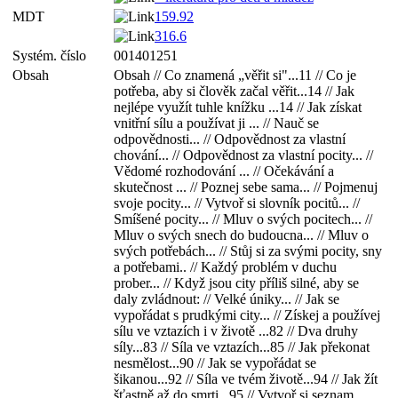
MDT
159.92
316.6
Systém. číslo
001401251
Obsah
Obsah // Co znamená „věřit si"...11 // Co je
potřeba, aby si člověk začal věřit...14 // Jak
nejlépe využít tuhle knížku ...14 // Jak získat
vnitřní sílu a používat ji ... // Nauč se
odpovědnosti... // Odpovědnost za vlastní
chování... // Odpovědnost za vlastní pocity... //
Vědomé rozhodování ... // Očekávání a
skutečnost ... // Poznej sebe sama... // Pojmenuj
svoje pocity... // Vytvoř si slovník pocitů... //
Smíšené pocity... // Mluv o svých pocitech... //
Mluv o svých snech do budoucna... // Mluv o
svých potřebách... // Stůj si za svými pocity, sny
a potřebami.. // Každý problém v duchu
prober... // Když jsou city příliš silné, aby se
daly zvládnout: // Velké úniky... // Jak se
vypořádat s prudkými city... // Získej a používej
sílu ve vztazích i v životě ...82 // Dva druhy
síly...83 // Síla ve vztazích...85 // Jak překonat
nesmělost...90 // Jak se vypořádat se
šikanou...92 // Síla ve tvém životě...94 // Jak žít
šťastně až do smrti...95 // Vytvoř si seznam