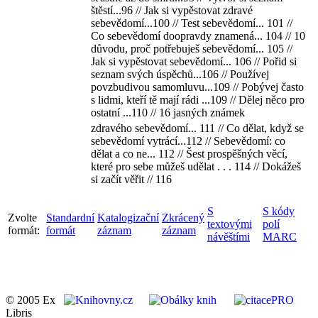
štěstí...96 // Jak si vypěstovat zdravé
sebevědomí...100 // Test sebevědomí... 101 //
Co sebevědomí doopravdy znamená... 104 // 10
důvodu, proč potřebuješ sebevědomí... 105 //
Jak si vypěstovat sebevědomí... 106 // Pořid si
seznam svých úspěchů...106 // Používej
povzbudivou samomluvu...109 // Pobývej často
s lidmi, kteří tě mají rádi ...109 // Dělej něco pro
ostatní ...110 // 16 jasných známek
zdravého sebevědomí... 111 // Co dělat, když se
sebevědomí vytrácí...112 // Sebevědomí: co
dělat a co ne... 112 // Šest prospěšných věcí,
které pro sebe můžeš udělat . . . 114 // Dokážeš
si začít věřit // 116
S
S kódy
Zvolte
Standardní
Katalogizační
Zkrácený
textovými
polí
formát:
formát
záznam
záznam
návěštími
MARC
© 2005 Ex
Libris