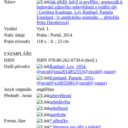
Název
Jak přežít, když si nevěřím : pomocník k
budování zdravého sebevědomí a vnitřní síly
/ Gershen Kaufman, Lev Raphael, Pamela
Espeland ; [z anglického originálu ... přeložila
Petra Diestlerová]
Vydání
Vyd. 1.
Nakl. údaje
Praha : Portál, 2014
Popis (rozsah)
118 s. : il. ; 23 cm
EXEMPLÁŘE
ISBN
ISBN 978-80-262-0730-6 (brož.)
Další původce
Raphael, Lev, 1954-
@orcid@pna2014852553@/orcid@ (autor)
Espeland, Pamela, 1951-
@orcid@xx0035081@/orcid@ (autor)
Jazyk originálu
angličtina
Předmět - heslo
sebevědomí
sebedůvěra
sebeřízení
asertivita
Forma, žánr
* příručky
* literatura pro děti a mládež