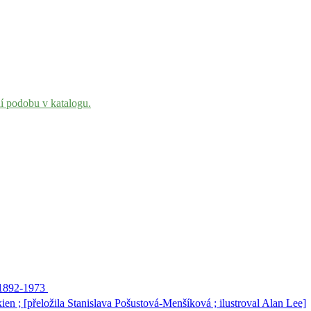
ní podobu v katalogu.
, 1892-1973
en ; [přeložila Stanislava Pošustová-Menšíková ; ilustroval Alan Lee]