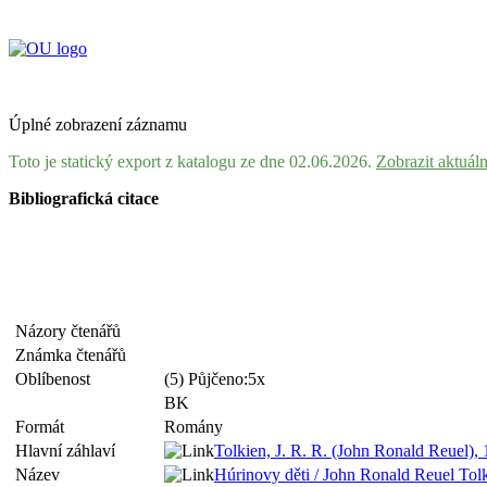
Úplné zobrazení záznamu
Toto je statický export z katalogu ze dne 02.06.2026.
Zobrazit aktuál
Bibliografická citace
Názory čtenářů
Známka čtenářů
Oblíbenost
(5) Půjčeno:5x
BK
Formát
Romány
Hlavní záhlaví
Tolkien, J. R. R. (John Ronald Reuel)
Název
Húrinovy děti / John Ronald Reuel Tolki