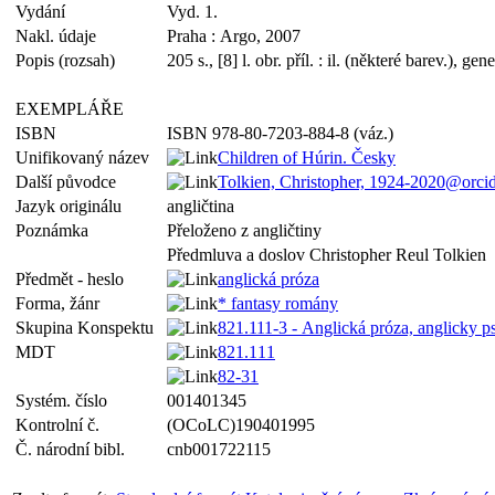
Vydání
Vyd. 1.
Nakl. údaje
Praha : Argo, 2007
Popis (rozsah)
205 s., [8] l. obr. příl. : il. (některé barev.), gen
EXEMPLÁŘE
ISBN
ISBN 978-80-7203-884-8 (váz.)
Unifikovaný název
Children of Húrin. Česky
Další původce
Tolkien, Christopher, 1924-2020@orc
Jazyk originálu
angličtina
Poznámka
Přeloženo z angličtiny
Předmluva a doslov Christopher Reul Tolkien
Předmět - heslo
anglická próza
Forma, žánr
* fantasy romány
Skupina Konspektu
821.111-3 - Anglická próza, anglicky p
MDT
821.111
82-31
Systém. číslo
001401345
Kontrolní č.
(OCoLC)190401995
Č. národní bibl.
cnb001722115