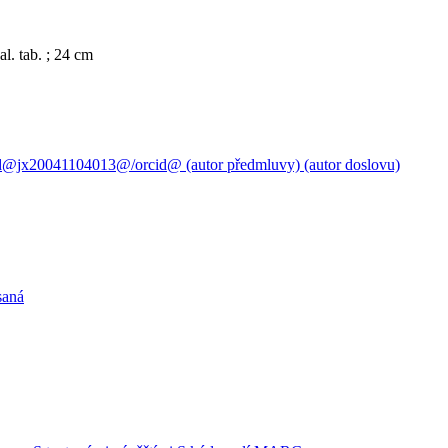
eal. tab. ; 24 cm
id@jx20041104013@/orcid@ (autor předmluvy) (autor doslovu)
saná