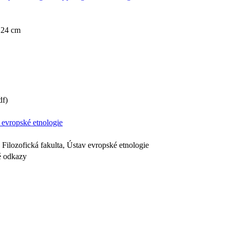
; 24 cm
df)
 evropské etnologie
Filozofická fakulta, Ústav evropské etnologie
ké odkazy