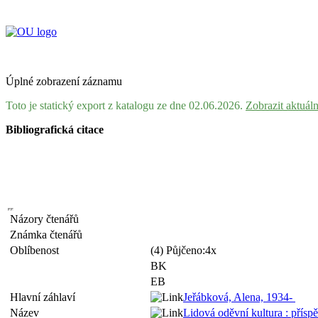
Úplné zobrazení záznamu
Toto je statický export z katalogu ze dne 02.06.2026.
Zobrazit aktuál
Bibliografická citace
Názory čtenářů
Známka čtenářů
Oblíbenost
(4) Půjčeno:4x
BK
EB
Hlavní záhlaví
Jeřábková, Alena, 1934-
Název
Lidová oděvní kultura : přísp