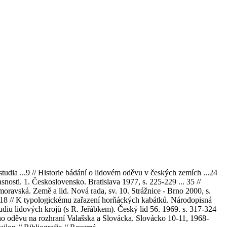
a ...9 // Historie bádání o lidovém oděvu v českých zemích ...24
nosti. 1. Československo. Bratislava 1977, s. 225-229 ... 35 //
vská. Země a lid. Nová rada, sv. 10. Strážnice - Brno 2000, s.
. 118 // K typologickému zařazení horňáckých kabátků. Národopisná
u lidových krojů (s R. Jeřábkem). Český lid 56. 1969. s. 317-324
ého oděvu na rozhraní Valašska a Slovácka. Slovácko 10-11, 1968-