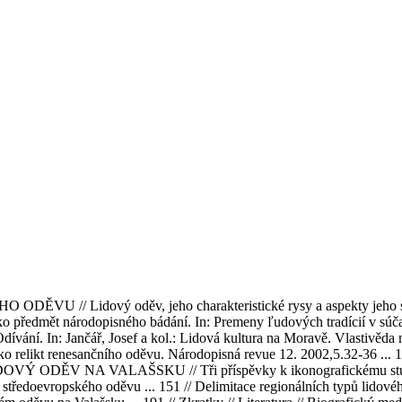
ĚVU // Lidový oděv, jeho charakteristické rysy a aspekty jeho studi
ko předmět národopisného bádání. In: Premeny ľudových tradícií v súčas
In: Jančář, Josef a kol.: Lidová kultura na Moravě. Vlastivěda mora
jako relikt renesančního oděvu. Národopisná revue 12. 2002,5.32-36 ..
/ LIDOVÝ ODĚV NA VALAŠSKU // Tři příspěvky k ikonografickému studi
u středoevropského oděvu ... 151 // Delimitace regionálních typů lidov