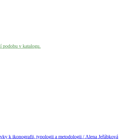
ní podobu v katalogu.
ěvky k ikonografii, typologii a metodologii / Alena Jeřábková