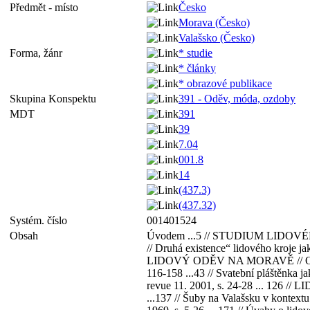
Předmět - místo
Česko
Morava (Česko)
Valašsko (Česko)
Forma, žánr
* studie
* články
* obrazové publikace
Skupina Konspektu
391 - Oděv, móda, ozdoby
MDT
391
39
7.04
001.8
14
(437.3)
(437.32)
Systém. číslo
001401524
Obsah
Úvodem ...5 // STUDIUM LIDOVÉHO OD
// Druhá existence“ lidového kroje ja
LIDOVÝ ODĚV NA MORAVĚ // Odívání. 
116-158 ...43 // Svatební pláštěnka 
revue 11. 2001, s. 24-28 ... 126 /
...137 // Šuby na Valašsku v kontext