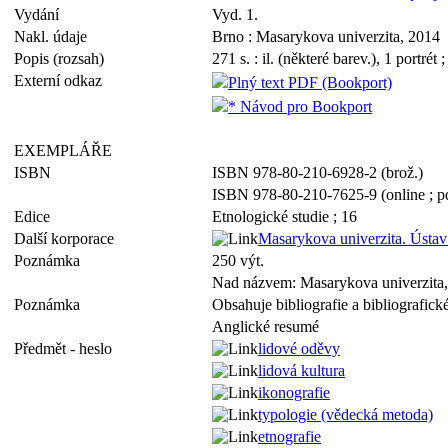
Vydání
Vyd. 1.
Nakl. údaje
Brno : Masarykova univerzita, 2014
Popis (rozsah)
271 s. : il. (některé barev.), 1 portrét 
Externí odkaz
Plný text PDF (Bookport)
* Návod pro Bookport
EXEMPLÁŘE
ISBN
ISBN 978-80-210-6928-2 (brož.)
ISBN 978-80-210-7625-9 (online ; p
Edice
Etnologické studie ; 16
Další korporace
Masarykova univerzita. Ústav
Poznámka
250 výt.
Nad názvem: Masarykova univerzita, 
Poznámka
Obsahuje bibliografie a bibliografic
Anglické resumé
Předmět - heslo
lidové oděvy
lidová kultura
ikonografie
typologie (vědecká metoda)
etnografie