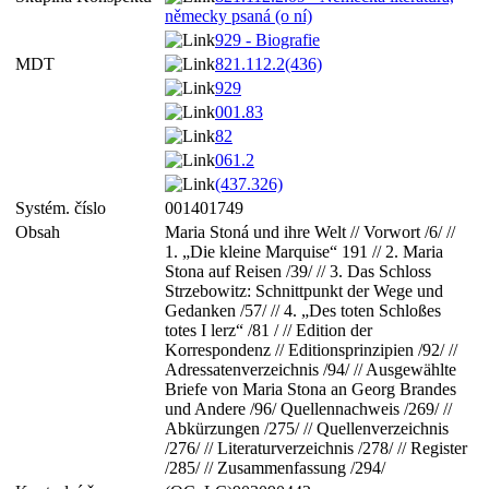
německy psaná (o ní)
929 - Biografie
MDT
821.112.2(436)
929
001.83
82
061.2
(437.326)
Systém. číslo
001401749
Obsah
Maria Stoná und ihre Welt // Vorwort /6/ //
1. „Die kleine Marquise“ 191 // 2. Maria
Stona auf Reisen /39/ // 3. Das Schloss
Strzebowitz: Schnittpunkt der Wege und
Gedanken /57/ // 4. „Des toten Schloßes
totes I lerz“ /81 / // Edition der
Korrespondenz // Editionsprinzipien /92/ //
Adressatenverzeichnis /94/ // Ausgewählte
Briefe von Maria Stona an Georg Brandes
und Andere /96/ Quellennachweis /269/ //
Abkürzungen /275/ // Quellenverzeichnis
/276/ // Literaturverzeichnis /278/ // Register
/285/ // Zusammenfassung /294/