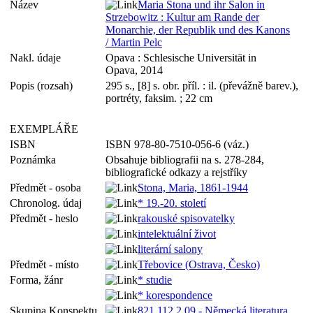
Název
Maria Stona und ihr Salon in
Strzebowitz : Kultur am Rande der
Monarchie, der Republik und des Kanons
/ Martin Pelc
Nakl. údaje
Opava : Schlesische Universität in
Opava, 2014
Popis (rozsah)
295 s., [8] s. obr. příl. : il. (převážně barev.),
portréty, faksim. ; 22 cm
EXEMPLÁŘE
ISBN
ISBN 978-80-7510-056-6 (váz.)
Poznámka
Obsahuje bibliografii na s. 278-284,
bibliografické odkazy a rejstříky
Předmět - osoba
Stona, Maria, 1861-1944
Chronolog. údaj
* 19.-20. století
Předmět - heslo
rakouské spisovatelky
intelektuální život
literární salony
Předmět - místo
Třebovice (Ostrava, Česko)
Forma, žánr
* studie
* korespondence
Skupina Konspektu
821.112.2.09 - Německá literatura,