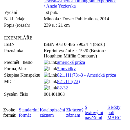
Jewish-American immigrant experience
/ Anzia Yezierska
Vydání
1st pub.
Nakl. údaje
Mineola : Dover Publications, 2014
Popis (rozsah)
239 s. ; 21 cm
EXEMPLÁŘE
ISBN
ISBN 978-0-486-79024-4 (brož.)
Poznámka
Reprint vydání z r. 1920 (Boston :
Houghton Mifflin Company)
Předmět - heslo
americká próza
Forma, žánr
* povídky
Skupina Konspektu
821.111(73)-3 - Americká próza
MDT
821.111(73)
82-32
Systém. číslo
001401868
S
S kódy
Zvolte
Standardní
Katalogizační
Zkrácený
textovými
polí
formát:
formát
záznam
záznam
návěštími
MARC