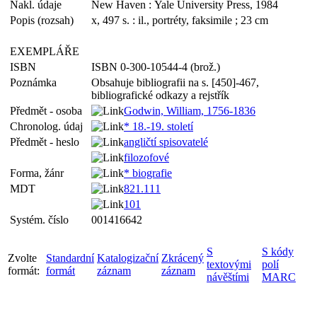
Nakl. údaje
New Haven : Yale University Press, 1984
Popis (rozsah)
x, 497 s. : il., portréty, faksimile ; 23 cm
EXEMPLÁŘE
ISBN
ISBN 0-300-10544-4 (brož.)
Poznámka
Obsahuje bibliografii na s. [450]-467,
bibliografické odkazy a rejstřík
Předmět - osoba
Godwin, William, 1756-1836
Chronolog. údaj
* 18.-19. století
Předmět - heslo
angličtí spisovatelé
filozofové
Forma, žánr
* biografie
MDT
821.111
101
Systém. číslo
001416642
S
S kódy
Zvolte
Standardní
Katalogizační
Zkrácený
textovými
polí
formát:
formát
záznam
záznam
návěštími
MARC