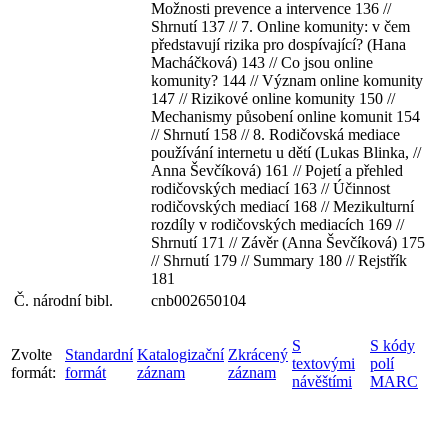
Možnosti prevence a intervence 136 //
Shrnutí 137 // 7. Online komunity: v čem
představují rizika pro dospívající? (Hana
Macháčková) 143 // Co jsou online
komunity? 144 // Význam online komunity
147 // Rizikové online komunity 150 //
Mechanismy působení online komunit 154
// Shrnutí 158 // 8. Rodičovská mediace
používání internetu u dětí (Lukas Blinka, //
Anna Ševčíková) 161 // Pojetí a přehled
rodičovských mediací 163 // Účinnost
rodičovských mediací 168 // Mezikulturní
rozdíly v rodičovských mediacích 169 //
Shrnutí 171 // Závěr (Anna Ševčíková) 175
// Shrnutí 179 // Summary 180 // Rejstřík
181
Č. národní bibl.
cnb002650104
S
S kódy
Zvolte
Standardní
Katalogizační
Zkrácený
textovými
polí
formát:
formát
záznam
záznam
návěštími
MARC