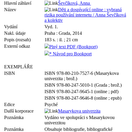
Hlavní záhlaví
Ševčíková, Anna
Název
Děti a dospívající online : vybraná
rizika používání internetu / Anna Ševčíková
a kolektiv
Vydání
Vyd. 1.
Nakl. údaje
Praha : Grada, 2014
Popis (rozsah)
183 s. : il. ; 21 cm
Externí odkaz
Plný text PDF (Bookport)
* Návod pro Bookport
EXEMPLÁŘE
ISBN
ISBN 978-80-210-7527-6 (Masarykova
univerzita ; brož.)
ISBN 978-80-247-5010-1 (Grada ; brož.)
ISBN 978-80-247-9645-1 (online ; pdf)
ISBN 978-80-247-9646-8 (online ; epub)
Edice
Psyché
Další korporace
Masarykova univerzita
Poznámka
Vydáno ve spolupráci s Masarykovou
univerzitou
Poznámka
Obsahuje bibliografie, bibliografické