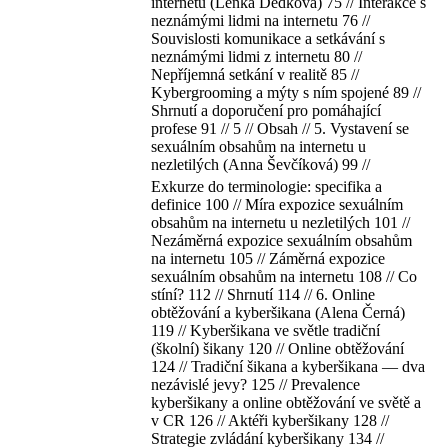
internetu (Lenka Dědková) 75 // Interakce s
neznámými lidmi na internetu 76 //
Souvislosti komunikace a setkávání s
neznámými lidmi z internetu 80 //
Nepříjemná setkání v realitě 85 //
Kybergrooming a mýty s ním spojené 89 //
Shrnutí a doporučení pro pomáhající
profese 91 // 5 // Obsah // 5. Vystavení se
sexuálním obsahům na internetu u
nezletilých (Anna Ševčíková) 99 //
Exkurze do terminologie: specifika a
definice 100 // Míra expozice sexuálním
obsahům na internetu u nezletilých 101 //
Nezáměrná expozice sexuálním obsahům
na internetu 105 // Záměrná expozice
sexuálním obsahům na internetu 108 // Co
stíní? 112 // Shrnutí 114 // 6. Online
obtěžování a kyberšikana (Alena Černá)
119 // Kyberšikana ve světle tradiční
(školní) šikany 120 // Online obtěžování
124 // Tradiční šikana a kyberšikana — dva
nezávislé jevy? 125 // Prevalence
kyberšikany a online obtěžování ve světě a
v CR 126 // Aktéři kyberšikany 128 //
Strategie zvládání kyberšikany 134 //