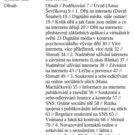
Obsah
Obsah // Poděkování 7 // Úvod (Anna
Ševčíkova) 9 // 1. Děti na internetu (David
Šmahel) 19 // Digitální média: stále online!
19 // Kolik dětí a jak často jsou online a co
na internetu dělají 20 // Děti na internetu:
představení základních aplikací a virtuálních
světů 23 Digitální média v kontextu
psychosociálního vývoje dětí 30 // Více
internetu, více příležitostí, více rizik 32 //
Shrnutí 34 // 2. Nadměrné užívání internetu
a závislost na internetu (Lukas Blinka) 37 //
Nadměrné užívání internetu 38 // Závislost
na internetu 43 // Léčba a prevence 47 //
Shrnutí 49 // 3. Soukromí a sebe-odkrývání
na online sociálních sítích (Hana
Macháčková) 55 // Informace na internetu:
publikování a zneužití 56 // Soukromí a
sebe-odkrývání: hranice a kontrola 57 //
SNS: Online sociální sítě 58 // Rizika
spojená s publikováním informací na sítích
63 // Regulace soukromí na SNS 65 //
Vnímaná a faktická kontrola 68 // Shrnutí
70 // 4. Navazování kontaktů online a
setkávání se s neznámými // lidmi z