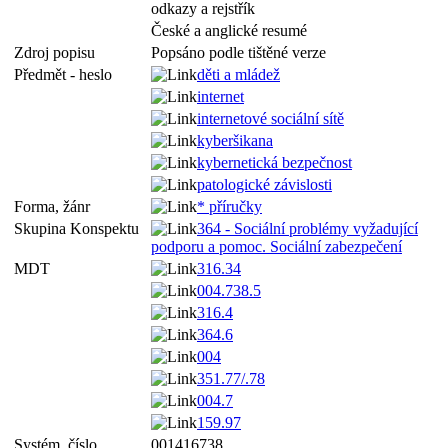
odkazy a rejstřík
České a anglické resumé
Zdroj popisu
Popsáno podle tištěné verze
Předmět - heslo
děti a mládež
internet
internetové sociální sítě
kyberšikana
kybernetická bezpečnost
patologické závislosti
Forma, žánr
* příručky
Skupina Konspektu
364 - Sociální problémy vyžadující
podporu a pomoc. Sociální zabezpečení
MDT
316.34
004.738.5
316.4
364.6
004
351.77/.78
004.7
159.97
Systém. číslo
001416738