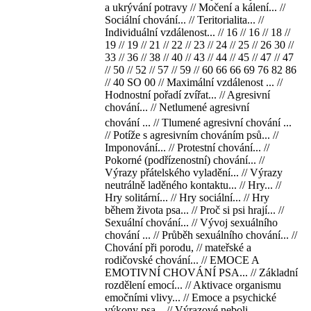
a ukrývání potravy // Močení a kálení... //
Sociální chování... // Teritorialita... //
Individuální vzdálenost... // 16 // 16 // 18 //
19 // 19 // 21 // 22 // 23 // 24 // 25 // 26 30 //
33 // 36 // 38 // 40 // 43 // 44 // 45 // 47 // 47
// 50 // 52 // 57 // 59 // 60 66 66 69 76 82 86
// 40 SO 00 // Maximální vzdálenost ... //
Hodnostní pořadí zvířat... // Agresivní
chování... // Netlumené agresivní
chování ... // Tlumené agresivní chování ...
// Potíže s agresivním chováním psů... //
Imponování... // Protestní chování... //
Pokorné (podřízenostní) chování... //
Výrazy přátelského vyladění... // Výrazy
neutrálně laděného kontaktu... // Hry... //
Hry solitární... // Hry sociální... // Hry
během života psa... // Proč si psi hrají... //
Sexuální chování... // Vývoj sexuálního
chování ... // Průběh sexuálního chování... //
Chování při porodu, // mateřské a
rodičovské chování... // EMOCE A
EMOTIVNÍ CHOVÁNÍ PSA... // Základní
rozdělení emocí... // Aktivace organismu
emočními vlivy... // Emoce a psychické
výkony psa... // Výrazové neboli