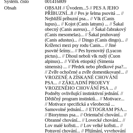
Systém. číslo
001416809
Obsah
OBSAH // Úvodem...5 // PES A JEHO
PŘÍBUZNÍ...8 // Pes je šelma psovitá ... //
Nejbližší príbuzní psa... // Vlk (Canis
lupus)... // Kojot (Canis latrans) ... // Šakal
obecný (Canis aureus)... // Šakal čabrakový
(Canis mesomelas)... // Šakal pruhovaný
(Canis adustus)... // Dingo (Canis dingo)... //
Kríženci mezi psy rodu Canis... // Jiné
psovité šeímy... // Pes hyenovitý (Lyacon
pictus)... // Dhoul neboli vlk rudý (Cuon
alpinus)... // Vlček etiopský (Simenia
simensis) ... // Předek nebo předkové psa?...
// Zvíře ochočené a zvíře domestikované... //
VROZENÉ A ZÍSKANÉ CHOVÁNÍ
PSA... // ZÁKLADNÍ PROJEVY
VROZENÉHO CHOVÁNÍ PSA ... //
Podněty ovlivňující instinktivní jednání. //
Dědičný program instinktů... // Motivace...
// Motivace specifická a všeobecná ...
Samovolné jednání... // ETOGRAM PSA...
// Biorytmus psa... // Orientační chování... //
Obranné chování... // Lovecké chování... //
Lov malé kořisti... // Lov velké kořisti... //
Potravní chování... // Přijímání, vyvrhování