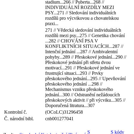
stadium...266 // Puberta...268 //
INDIVIDUÁLNÍ ROZDÍLY MEZI
PSY...271 // Sledování individuálních
rozdílů pro výcvikovou a chovatelskou
praxi...
271 // Vědecká sledování individuálních
rozdílů mezi psy...275 // Genetika chování
...282 // CHOVÁNÍ PSA V
KONFLIKTNÍCH SITUACÍCH...287 //
Intenční jednání ...287 // Ambivalentní
pohyby...289 // Přeskokové jednání...290 //
Přeskokové jednání při střetu dvou
motivací...291 // Přeskokové jednání ve
frustrující situaci...293 // Prvky
přeskokového jednání...295 // Upevňování
přeskokového jednání ...298 //
Mechanismus vzniku přeskokového
jednání...300 // Odstranění nežádoucích
přeskokových aktivit // při výcviku...305 //
Doporučená litratura...307
Kontrolní č.
(OCoLC)31296458
Č. národní bibl.
cnb001277041
S
S kódy