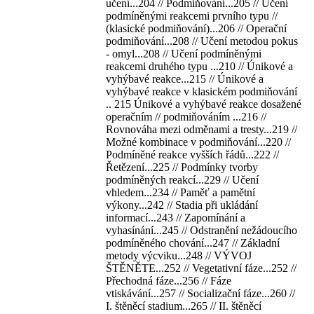
učení...204 // Podmiňování...205 // Učení
podmíněnými reakcemi prvního typu //
(klasické podmiňování)...206 // Operační
podmiňování...208 // Učení metodou pokus
- omyl...208 // Učení podmíněnými
reakcemi druhého typu ...210 // Únikové a
vyhýbavé reakce...215 // Únikové a
vyhýbavé reakce v klasickém podmiňování
.. 215 Únikové a vyhýbavé reakce dosažené
operačním // podmiňováním ...216 //
Rovnováha mezi odměnami a tresty...219 //
Možné kombinace v podmiňování...220 //
Podmíněné reakce vyšších řádů...222 //
Řetězení...225 // Podmínky tvorby
podmíněných reakcí...229 // Učení
vhledem...234 // Paměť a pamětní
výkony...242 // Stadia při ukládání
informací...243 // Zapomínání a
vyhasínání...245 // Odstranění nežádoucího
podmíněného chování...247 // Základní
metody výcviku...248 // VÝVOJ
ŠTĚNĚTE...252 // Vegetativní fáze...252 //
Přechodná fáze...256 // Fáze
vtiskávání...257 // Socializační fáze...260 //
I. štěněcí stadium...265 // II. štěněcí