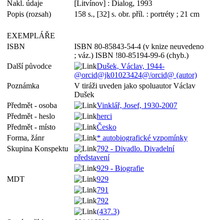
Nakl. údaje
[Litvínov] : Dialog, 1993
Popis (rozsah)
158 s., [32] s. obr. příl. : portréty ; 21 cm
EXEMPLÁŘE
ISBN
ISBN 80-85843-54-4 (v knize neuvedeno
; váz.) ISBN !80-85194-99-6 (chyb.)
Další původce
Dušek, Václav, 1944-
@orcid@jk01023424@/orcid@ (autor)
Poznámka
V tiráži uveden jako spoluautor Václav
Dušek
Předmět - osoba
Vinklář, Josef, 1930-2007
Předmět - heslo
herci
Předmět - místo
Česko
Forma, žánr
* autobiografické vzpomínky
Skupina Konspektu
792 - Divadlo. Divadelní
představení
929 - Biografie
MDT
929
791
792
(437.3)