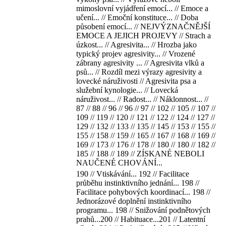
mimoslovní vyjádření emocí... // Emoce a
učení... // Emoční konstituce... // Doba
působení emocí... // NEJVÝZNAČNĚJŠÍ
EMOCE A JEJICH PROJEVY // Strach a
úzkost... // Agresivita... // Hrozba jako
typický projev agresivity... // Vrozené
zábrany agresivity ... // Agresivita vlků a
psů... // Rozdíl mezi výrazy agresivity a
lovecké náruživosti // Agresivita psa a
služební kynologie... // Lovecká
náruživost... // Radost... // Náklonnost... //
87 // 88 // 96 // 96 // 97 // 102 // 105 // 107 //
109 // 119 // 120 // 121 // 122 // 124 // 127 //
129 // 132 // 133 // 135 // 145 // 153 // 155 //
155 // 158 // 159 // 165 // 167 // 168 // 169 //
169 // 173 // 176 // 178 // 180 // 180 // 182 //
185 // 188 // 189 // ZÍSKANÉ NEBOLI
NAUČENÉ CHOVÁNÍ...
190 // Vtiskávání... 192 // Facilitace
průběhu instinktivního jednání... 198 //
Facilitace pohybových koordinací... 198 //
Jednorázové doplnění instinktivního
programu... 198 // Snižování podnětových
prahů...200 // Habituace...201 // Latentní