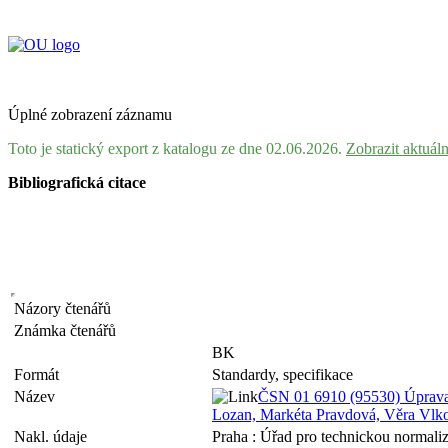
Úplné zobrazení záznamu
Toto je statický export z katalogu ze dne 02.06.2026.
Zobrazit aktuál
Bibliografická citace
Názory čtenářů
Známka čtenářů
BK
Formát
Standardy, specifikace
Název
ČSN 01 6910 (95530) Úprava d
Lozan, Markéta Pravdová, Věra Vlk
Nakl. údaje
Praha : Úřad pro technickou normaliza