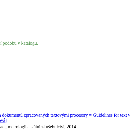
ní podobu v katalogu.
okumentů zpracovaných textovými procesory = Guidelines for text wri
ová]
ci, metrologii a státní zkušebnictví, 2014