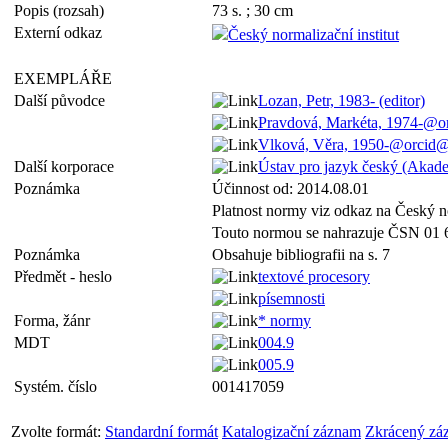
Popis (rozsah)
73 s. ; 30 cm
Externí odkaz
Český normalizační institut
EXEMPLÁŘE
Další původce
Lozan, Petr, 1983- (editor)
Pravdová, Markéta, 1974-@
Vlková, Věra, 1950-@orcid
Další korporace
Ústav pro jazyk český (Akad
Poznámka
Účinnost od: 2014.08.01
Platnost normy viz odkaz na Český no
Touto normou se nahrazuje ČSN 01 
Poznámka
Obsahuje bibliografii na s. 7
Předmět - heslo
textové procesory
písemnosti
Forma, žánr
* normy
MDT
004.9
005.9
Systém. číslo
001417059
Zvolte formát:
Standardní formát
Katalogizační záznam
Zkrácený zá