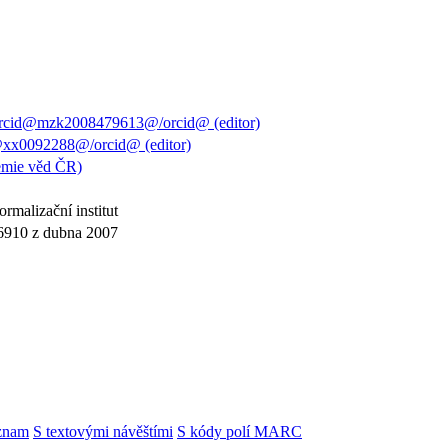
orcid@mzk2008479613@/orcid@ (editor)
@xx0092288@/orcid@ (editor)
emie věd ČR)
rmalizační institut
6910 z dubna 2007
znam
S textovými návěštími
S kódy polí MARC