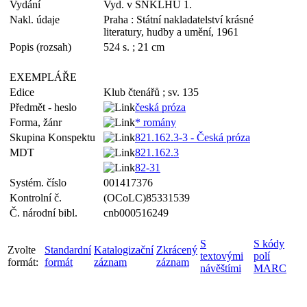
Vydání
Vyd. v SNKLHU 1.
Nakl. údaje
Praha : Státní nakladatelství krásné
literatury, hudby a umění, 1961
Popis (rozsah)
524 s. ; 21 cm
EXEMPLÁŘE
Edice
Klub čtenářů ; sv. 135
Předmět - heslo
česká próza
Forma, žánr
* romány
Skupina Konspektu
821.162.3-3 - Česká próza
MDT
821.162.3
82-31
Systém. číslo
001417376
Kontrolní č.
(OCoLC)85331539
Č. národní bibl.
cnb000516249
S
S kódy
Zvolte
Standardní
Katalogizační
Zkrácený
textovými
polí
formát:
formát
záznam
záznam
návěštími
MARC