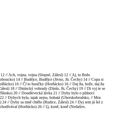
2 // Ach, vojna, vojna (Slopné, Zálesí) 12 // Aj, to Brdo
boucko) 14 // Budéjce, Budějce (Jivno, Jii. Čechy) 14 // Сора si
lňácko) 16 // Čí to husičky (Horňácko) 16 // Daj ňa, bože, daj ňa
lesí) 18 // Diníncký vohrady (Dinín, Jii, Čechy) 19 // Di vyj te se
ěšínsko) 20 // Doudlevecká lávka 21 // Dyhy bylo o půlnoci
2 // Dybych byla, tajak nejsu, bohatá (Uherskobrodsko, // Mor.
4 // Dyby sa mně chtělo (Rudice, Zálesí) 24 // Dyj sem já šel z
chodívával (Horňácko) 26 // £j, koně, koně (Nedašov,