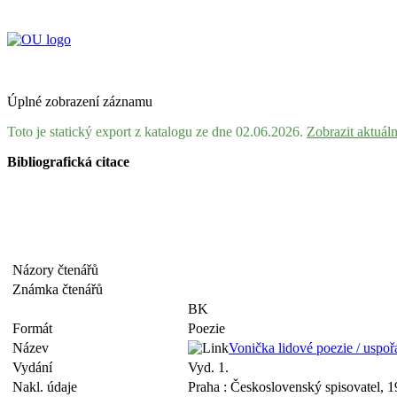
Úplné zobrazení záznamu
Toto je statický export z katalogu ze dne 02.06.2026.
Zobrazit aktuál
Bibliografická citace
Názory čtenářů
Známka čtenářů
BK
Formát
Poezie
Název
Vonička lidové poezie / uspoř
Vydání
Vyd. 1.
Nakl. údaje
Praha : Československý spisovatel, 