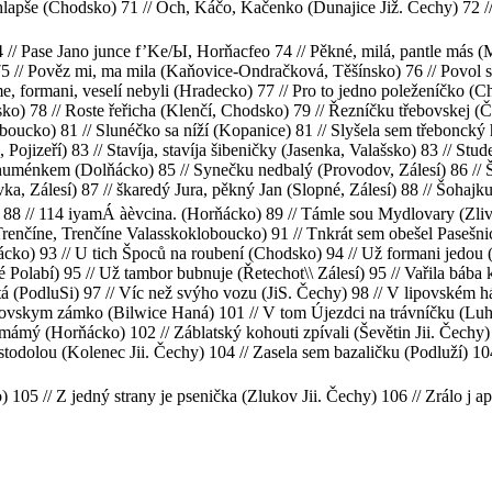
 chlapše (Chodsko) 71 // Och, Káčo, Kačenko (Dunajice Již. Čechy) 72 /
// Pase Jano junce f’Ke/Ы, Horňacfeo 74 // Pěkné, milá, pantle más (Mi
75 // Pověz mi, ma mila (Kaňovice-Ondračková, Těšínsko) 76 // Povol s
e, formani, veselí nebyli (Hradecko) 77 // Pro to jedno poleženíčko (
sko) 78 // Roste řeřicha (Klenčí, Chodsko) 79 // Řezníčku třebovskej (Č
boucko) 81 // Slunéčko sa níží (Kopanice) 81 // Slyšela sem třeboncký 
Pojizeří) 83 // Stavíja, stavíja šibeničky (Jasenka, Valašsko) 83 // Stu
 huménkem (Dolňácko) 85 // Synečku nedbalý (Provodov, Zálesí) 86 // Š
vka, Zálesí) 87 // škaredý Jura, pěkný Jan (Slopné, Zálesí) 88 // Šohaj
) 88 // 114 iyamÁ àèvcina. (Horňácko) 89 // Támle sou Mydlovary (Zliv,
Trenčíne, Trenčíne Valasskokloboucko) 91 // Tnkrát sem obešel Pasešni
cko) 93 // U tich Špoců na roubení (Chodsko) 94 // Už formani jedou (J
é Polabí) 95 // Už tambor bubnuje (Řetechot\\ Zálesí) 95 // Vařila bába 
 (PodluSi) 97 // Víc než svýho vozu (JiS. Čechy) 98 // V lipovském háj
ovskym zámko (Bilwice Haná) 101 // V tom Újezdci na trávníčku (Luh
u mámý (Horňácko) 102 // Záblatský kohouti zpívali (Ševětin Jii. Čechy)
stodolou (Kolenec Jii. Čechy) 104 // Zasela sem bazaličku (Podluží) 10
105 // Z jedný strany je psenička (Zlukov Jii. Čechy) 106 // Zrálo j apk