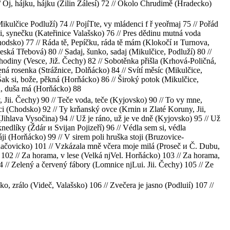
/ Oj, hájku, hájku (Žilin Zálesí) 72 // Okolo Chrudimě (Hradecko)
kulčice Podluží) 74 // PojíTte, vy mládenci f ř yeořmaj 75 // Pořád
i, synečku (Kateřinice Valašsko) 76 // Pres dědinu mutná voda
Chodsko) 77 // Ráda tě, Pepíčku, ráda tě mám (Klokočí и Turnova,
eská Třebová) 80 // Sadaj, šunko, sadaj (Mikulčice, Podluží) 80 //
hodiny (Vesce, Již. Čechy) 82 // Sobotěnka přišla (Krhová-Poličná,
dená rosenka (Strážnice, Dolňácko) 84 // Svítí měsíc (Mikulčice,
ak si, bože, pěkná (Horňácko) 86 // Široký potok (Mikulčice,
ku, duša má (Horňácko) 88
 Jii. Čechy) 90 // Teče voda, teče (Kyjovsko) 90 // To vy mne,
ci (Chodsko) 92 // Ty krňanský ovce (Krnin и Zlaté Koruny, Jii,
ihlava Vysočina) 94 // Už je ráno, už je ve dně (Kyjovsko) 95 // Už
knedlíky (Ždár и Svijan Pojizeří) 96 // Védla sem si, védla
i (Horňácko) 99 // V sirem poli hruška stoji (Bruzovice-
ačovicko) 101 // Vzkázala mně včera moje milá (Proseč и Č. Dubu,
 102 // Za horama, v lese (Velká njVel. Horňácko) 103 // Za horama,
4 // Zelený a červený fábory (Lomnice njLui. Jii. Čechy) 105 // Ze
o, zrálo (Videč, Valašsko) 106 // Zvečera je jasno (Podluií) 107 //