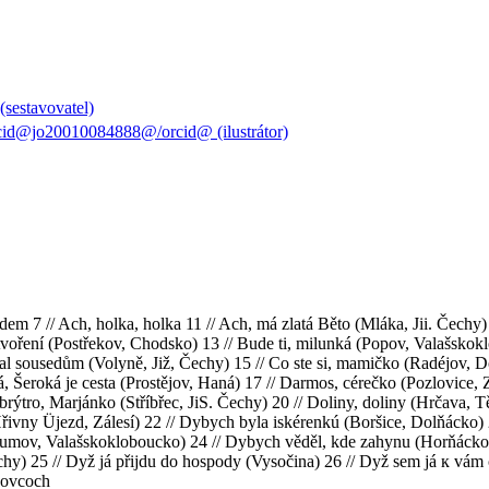
(sestavovatel)
cid@jo20010084888@/orcid@ (ilustrátor)
em 7 // Ach, holka, holka 11 // Ach, má zlatá Běto (Mláka, Jii. Čechy) 1
voření (Postřekov, Chodsko) 13 // Bude ti, milunká (Popov, Valašskoklo
al sousedům (Volyně, Již, Čechy) 15 // Co ste si, mamičko (Radéjov, Do
, Šeroká je cesta (Prostějov, Haná) 17 // Darmos, cérečko (Pozlovice, Zá
rýtro, Marjánko (Stříbřec, JiS. Čechy) 20 // Doliny, doliny (Hrčava, T
ivny Üjezd, Zálesí) 22 // Dybych byla iskérenkú (Boršice, Dolňácko) 2
umov, Valašskokloboucko) 24 // Dybych věděl, kde zahynu (Horňácko) 2
hy) 25 // Dyž já přijdu do hospody (Vysočina) 26 // Dyž sem já к vám 
bovcoch