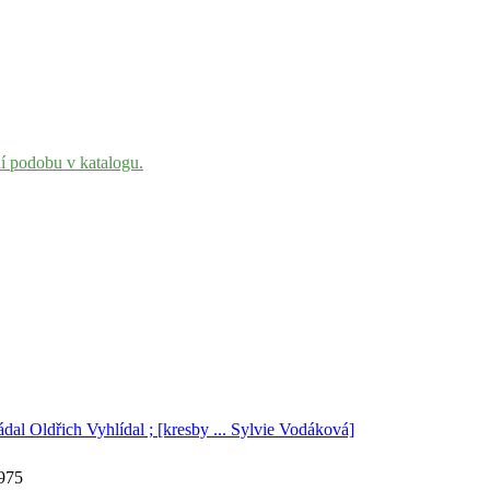
ní podobu v katalogu.
ádal Oldřich Vyhlídal ; [kresby ... Sylvie Vodáková]
1975