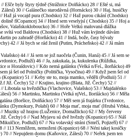
/ Ešče byly štyry týdně (Strážnice Dolňácko) 28 // Ešté si, má
e, Zálesí) 30 // Galánečko starodávná (Hornácko) 30 // Haj, husičky
 // Haž já vocajd pura (Chodsko) 32 // Haž purou cikání (Chodsko)
v dolině fíCopamcej 34 // Hned sem veselyjsí ( Chodsko) 35 // Hoj a
edašov, Valašskokloboucko) 36 // Hoře Velkú malovaná dlážka
 se svítá vod Baldova (Chodsko) 38 // Huž vám kvjinde dávám
Martin po zahradě (Horňácko) 41 // Indá, bože, časy bývaly
Čechy) 42 // Já bych se rád ženil (Putim, Prácheňsko) 42 // Já mám
Valašsko) 44 // Já sem se jož naočela (Čunin, Haná) 45 // Já sem se
rdonice, Podluží) 46 // Ja, zakukala, ja, kukulenka (Růždka,
tice и Horaídovic) // Kdo nemá galánku (Velká n/Feí., ílorňácko) 49
sem já šel od Polničky (Politička, Vysočina) 49 // Když jsem šel od
(Kopanice) 51 // Keby ste to, moja mamko, věděli (Podluii) 51 //
Již. Čechy) 52 // Krajino, krajino (Blata, Již. Čechy) 52 //
/ Libotala sa hvězdička (Vlachovice, Valašsko) 53 // Majdalénko
sí) 56 // Martinku, Martinku (Velká njVel., Iloriíácko) 56 // Měla
galána (Boršice, Dolňácko) 57 // Měl sem já frajárku (Tvrdonice,
rjánku (Dymokury, Polabí) 60 // Moja mať, moja mať (Hrubá Vrbka,
61 // Muziky už hrajou (LuŽenice, Domažlicko) 62 // My červeny
e, Již. Čechy) б // Nad Myjavu sú dvě hvězdy (Kopanice) 65 // Náš
ikulčice, Podluží) 67 // Na volavský stráni (Smrčí, Pojizeří) 67 //
8 // 113 Nemôžem, nemoženi (Kopanice) 68 // Néni takej kosičky
hy) 70 // Nepujdem domu (Kaňovice, Zálesí) 70 // Neřek jsem ten