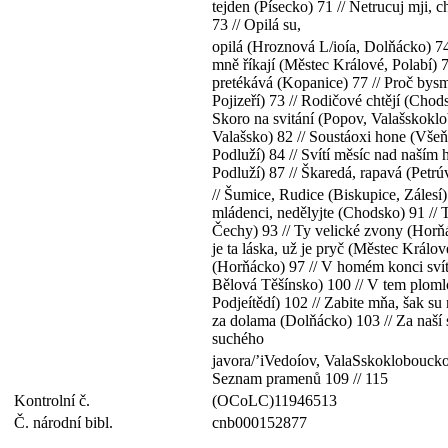
tejden (Písecko) 71 // Netrucuj mji,
73 // Opilá su,
opilá (Hroznová L/ioía, Dolňácko) 74 
mně říkají (Městec Králové, Polabí) 
pretékává (Kopanice) 77 // Proč bysm
Pojizeří) 73 // Rodičové chtějí (Chod
Skoro na svitání (Popov, Valašskoklo
Valašsko) 82 // Soustáoxi hone (Všeň, 
Podluží) 84 // Svítí měsíc nad naším
Podluží) 87 // Škaredá, rapavá (Petrú
// Šumice, Rudice (Biskupice, Zálesí
mládenci, nedělyjte (Chodsko) 91 // 
Čechy) 93 // Ty velické zvony (Horňá
je ta láska, už je pryč (Městec Králov
(Horňácko) 97 // V homém konci svítá
Bělová Těšínsko) 100 // V tem ploml
Podjeítědí) 102 // Zabite mňa, šak s
za dolama (Dolňácko) 103 // Za naší 
suchého
javora/’iVedoíov, ValaSskokloboucko) 
Seznam pramenů 109 // 115
Kontrolní č.
(OCoLC)11946513
Č. národní bibl.
cnb000152877