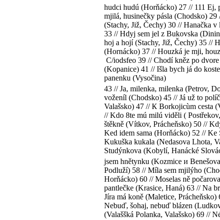
hudci hudú (Horňácko) 27 // 111 Ej, 
mjilá, husinečky pásla (Chodsko) 29 /
(Stachy, Již, Čechy) 30 // Hanačka v
33 // Hdyj sem jel z Bukovska (Dinin
hoj a hojí (Stachy, Již, Čechy) 35 /
(Hornácko) 37 // Houzká je mji, hou
C/iodsfeo 39 // Chodí kněz po dvore 
(Kopanice) 41 // Išla bych já do koste
panenku (Vysočina)
43 // Ja, milenka, milenka (Petrov, D
voženíl (Chodsko) 45 // Já už to pol
Valašsko) 47 // К Borkojicùm cesta (
// Kdo 8te mú milú viděli ( Postřekov
štěkně (Vítkov, Prácheňsko) 50 // Kd
Ked idem sama (Horňácko) 52 // Ke Str
Kukuška kukala (Nedasova Lhota, Val
Studýnkova (Kobylí, Hanácké Slovácko
jsem hnětynku (Kozmice и Benešova) 5
Podluží) 58 // Míla sem mjilýho (Ch
Horňácko) 60 // Moselas ně počarovat
pantlečke (Krasice, Haná) 63 // Na b
Jíra má koně (Maletice, Prácheňsko) 6
Nebuď, šohaj, nebuď blázen (Ludkovi
(Valaššká Polanka, Valašsko) 69 // N