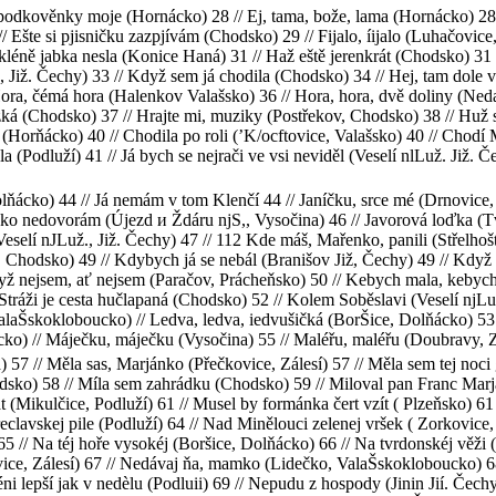
podkověnky moje (Hornácko) 28 // Ej, tama, bože, lama (Hornácko) 28 /
/ Ešte si pjisničku zazpjívám (Chodsko) 29 // Fijalo, íijalo (Luhačovic
 kléně jabka nesla (Konice Haná) 31 // Haž eště jerenkrát (Chodsko) 31
, Již. Čechy) 33 // Když sem já chodila (Chodsko) 34 // Hej, tam dole 
/ Hora, čémá hora (Halenkov Valašsko) 36 // Hora, hora, dvě doliny (N
zká (Chodsko) 37 // Hrajte mi, muziky (Postřekov, Chodsko) 38 // Huž
(Horňácko) 40 // Chodila po roli (’K/ocftovice, Valašsko) 40 // Chodí 
la (Podluží) 41 // Já bych se nejrači ve vsi neviděl (Veselí nlLuž. Již. 
olňácko) 44 // Já nemám v tom Klenčí 44 // Janíčku, srce mé (Drnovice, 
íčko nedovorám (Újezd и Ždáru njS,, Vysočina) 46 // Javorová loďka (Tv
Veselí nJLuž., Již. Čechy) 47 // 112 Kde máš, Mařenko, panili (Střelhoš
, Chodsko) 49 // Kdybych já se nebál (Branišov Již, Čechy) 49 // Když 
yž nejsem, ať nejsem (Paračov, Prácheňsko) 50 // Kebych mala, kebych 
áži je cesta hučlapaná (Chodsko) 52 // Kolem Soběslavi (Veselí njLuž.f 
aŠskokloboucko) // Ledva, ledva, iedvušičká (BorŠice, Dolňácko) 53 /
) // Máječku, máječku (Vysočina) 55 // Maléřu, maléřu (Doubravy, Zále
7 // Měla sas, Marjánko (Přečkovice, Zálesí) 57 // Měla sem tej noci 
odsko) 58 // Míla sem zahrádku (Chodsko) 59 // Miloval pan Franc Ma
 (Mikulčice, Podluží) 61 // Musel by formánka čert vzít ( Plzeňsko) 
reclavskej pile (Podluží) 64 // Nad Minělouci zelenej vršek ( Zorkovic
5 // Na téj hoře vysokéj (Boršice, Dolňácko) 66 // Na tvrdonskéj věži (M
ce, Zálesí) 67 // Nedávaj ňa, mamko (Lidečko, ValaŠskokloboucko) 6
éni lepší jak v nedèlu (Podluii) 69 // Nepudu z hospody (Jinin Jií. Čec