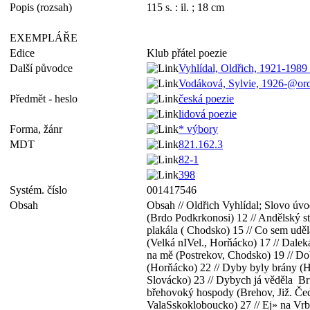
Popis (rozsah)
115 s. : il. ; 18 cm
EXEMPLÁŘE
Edice
Klub přátel poezie
Další původce
Vyhlídal, Oldřich, 1921-1989 
Vodáková, Sylvie, 1926-@or
Předmět - heslo
česká poezie
lidová poezie
Forma, žánr
* výbory
MDT
821.162.3
82-1
398
Systém. číslo
001417546
Obsah
Obsah // Oldřich Vyhlídal; Slovo úvod
(Brdo Podkrkonosi) 12 // Andělský st
plakála ( Chodsko) 15 // Co sem uděl
(Velká nIVel., Horňácko) 17 // Daleká
na mě (Postrekov, Chodsko) 19 // Dob
(Horňácko) 22 // Dyby byly brány (Hř
Slovácko) 23 // Dybych já věděla Br
břehovoký hospody (Brehov, Již. Čec
ValaSskokloboucko) 27 // Ej» na Vr