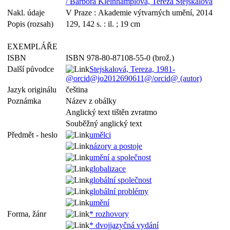
/ Barbora Kleinhamplová, Tereza Stejskalová
Nakl. údaje
V Praze : Akademie výtvarných umění, 2014
Popis (rozsah)
129, 142 s. : il. ; 19 cm
EXEMPLÁŘE
ISBN
ISBN 978-80-87108-55-0 (brož.)
Další původce
Stejskalová, Tereza, 1981-
@orcid@jo2012690611@/orcid@ (autor)
Jazyk originálu
čeština
Poznámka
Název z obálky
Anglický text tištěn zvratmo
Souběžný anglický text
Předmět - heslo
umělci
názory a postoje
umění a společnost
globalizace
globální společnost
globální problémy
umění
Forma, žánr
* rozhovory
* dvojjazyčná vydání