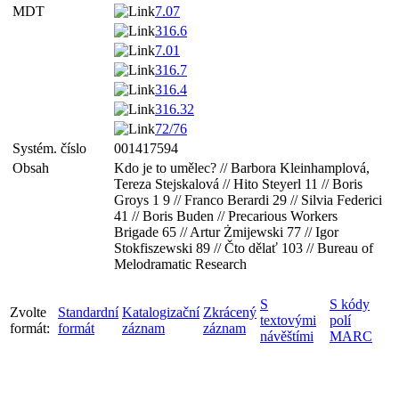
MDT
7.07
316.6
7.01
316.7
316.4
316.32
72/76
Systém. číslo
001417594
Obsah
Kdo je to umělec? // Barbora Kleinhamplová,
Tereza Stejskalová // Hito Steyerl 11 // Boris
Groys 1 9 // Franco Berardi 29 // Silvia Federici
41 // Boris Buden // Precarious Workers
Brigade 65 // Artur Żmijewski 77 // Igor
Stokfiszewski 89 // Čto dělať 103 // Bureau of
Melodramatic Research
S
S kódy
Zvolte
Standardní
Katalogizační
Zkrácený
textovými
polí
formát:
formát
záznam
záznam
návěštími
MARC