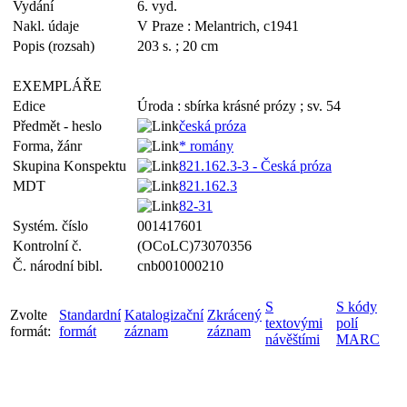
Vydání
6. vyd.
Nakl. údaje
V Praze : Melantrich, c1941
Popis (rozsah)
203 s. ; 20 cm
EXEMPLÁŘE
Edice
Úroda : sbírka krásné prózy ; sv. 54
Předmět - heslo
česká próza
Forma, žánr
* romány
Skupina Konspektu
821.162.3-3 - Česká próza
MDT
821.162.3
82-31
Systém. číslo
001417601
Kontrolní č.
(OCoLC)73070356
Č. národní bibl.
cnb001000210
S
S kódy
Zvolte
Standardní
Katalogizační
Zkrácený
textovými
polí
formát:
formát
záznam
záznam
návěštími
MARC