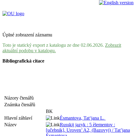
Úplné zobrazení záznamu
Toto je statický export z katalogu ze dne 02.06.2026.
Zobrazit
aktuální podobu v katalogu.
Bibliografická citace
Názory čtenářů
Známka čtenářů
BK
Hlavní záhlaví
Èsmantova, Tat‘jana L.
Název
Russkij jazyk : 5 èlementov :
[učebnik]. Uroven’ A2, (Bazovyj) / Tat’jana
Èsmantova