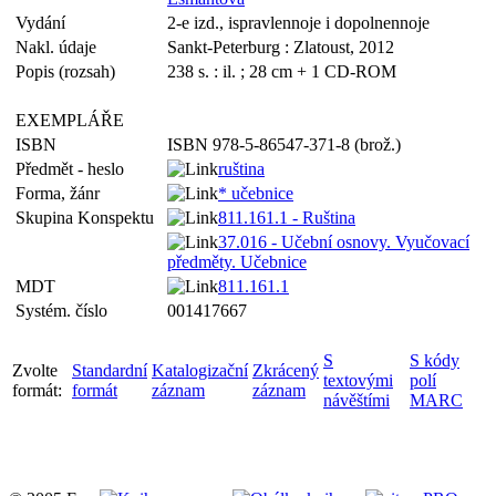
Vydání
2-e izd., ispravlennoje i dopolnennoje
Nakl. údaje
Sankt-Peterburg : Zlatoust, 2012
Popis (rozsah)
238 s. : il. ; 28 cm + 1 CD-ROM
EXEMPLÁŘE
ISBN
ISBN 978-5-86547-371-8 (brož.)
Předmět - heslo
ruština
Forma, žánr
* učebnice
Skupina Konspektu
811.161.1 - Ruština
37.016 - Učební osnovy. Vyučovací
předměty. Učebnice
MDT
811.161.1
Systém. číslo
001417667
S
S kódy
Zvolte
Standardní
Katalogizační
Zkrácený
textovými
polí
formát:
formát
záznam
záznam
návěštími
MARC