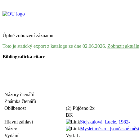
Úplné zobrazení záznamu
Toto je statický export z katalogu ze dne 02.06.2026.
Zobrazit aktuál
Bibliografická citace
Názory čtenářů
Známka čtenářů
Oblíbenost
(2) Půjčeno:2x
BK
Hlavní záhlaví
Stejskalová, Lucie, 1982-
Název
Myslet město : [současné městs
Vydání
Vyd. 1.