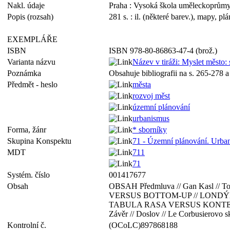
Nakl. údaje
Praha : Vysoká škola uměleckoprůmy
Popis (rozsah)
281 s. : il. (některé barev.), mapy, pl
EXEMPLÁŘE
ISBN
ISBN 978-80-86863-47-4 (brož.)
Varianta názvu
Název v tiráži: Myslet město:
Poznámka
Obsahuje bibliografii na s. 265-278 a
Předmět - heslo
města
rozvoj měst
územní plánování
urbanismus
Forma, žánr
* sborníky
Skupina Konspektu
71 - Územní plánování. Urba
MDT
711
71
Systém. číslo
001417677
Obsah
OBSAH Předmluva // Gan Kasl //
VERSUS BOTTOM-UP // LONDÝN
TABULA RASA VERSUS KONTEXT
Závěr // Doslov // Le Corbusierovo sk
Kontrolní č.
(OCoLC)897868188