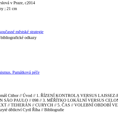
slová v Praze, c2014
ány ; 21 cm
 současné městské strategie
 bibliografické odkazy
nismus. Památková péče
 Tomáš Ctibor // Úvod // 1. ŘÍZENÍ KONTROLA VERSUS LAISSE
 SÄO PAULO // 098 // 3. MĚŘÍTKO LOKÁLNÍ VERSUS CELOM
 // TEHERÁN // CURYCH // 5. ČAS // VOLEBNÍ OBDOBÍ V
ryté dědictví Cyril Říha // Bibliografie