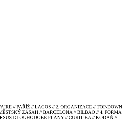
Z-FAIRE // PAŘÍŽ // LAGOS // 2. ORGANIZACE // TOP-DOWN
ĚSTSKÝ ZÁSAH // BARCELONA // BILBAO // 4. FORMA
ERSUS DLOUHODOBÉ PLÁNY // CURITIBA // KODAŇ //