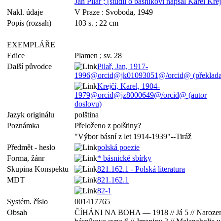
Jan Pilař ; [studii o básníkovi napsal Karel Krej
Nakl. údaje
V Praze : Svoboda, 1949
Popis (rozsah)
103 s. ; 22 cm
EXEMPLÁŘE
Edice
Plamen ; sv. 28
Další původce
Pilař, Jan, 1917-
1996@orcid@jk01093051@/orcid@ (překladat
Krejčí, Karel, 1904-
1979@orcid@jz8000649@/orcid@ (autor
doslovu)
Jazyk originálu
polština
Poznámka
Přeloženo z polštiny?
"Výbor básní z let 1914-1939"--Tiráž
Předmět - heslo
polská poezie
Forma, žánr
* básnické sbírky
Skupina Konspektu
821.162.1 - Polská literatura
MDT
821.162.1
82-1
Systém. číslo
001417765
Obsah
ČÍHÁNI NA BOHA — 1918 // Já 5 // Naroze