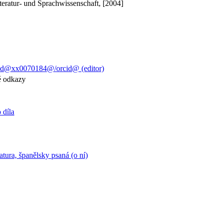
iteratur- und Sprachwissenschaft, [2004]
id@xx0070184@/orcid@ (editor)
ké odkazy
o díla
atura, španělsky psaná (o ní)