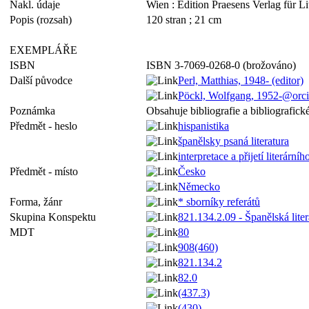
Nakl. údaje
Wien : Edition Praesens Verlag für L
Popis (rozsah)
120 stran ; 21 cm
EXEMPLÁŘE
ISBN
ISBN 3-7069-0268-0 (brožováno)
Další původce
Perl, Matthias, 1948- (editor)
Pöckl, Wolfgang, 1952-@orc
Poznámka
Obsahuje bibliografie a bibliografic
Předmět - heslo
hispanistika
španělsky psaná literatura
interpretace a přijetí literárníh
Předmět - místo
Česko
Německo
Forma, žánr
* sborníky referátů
Skupina Konspektu
821.134.2.09 - Španělská liter
MDT
80
908(460)
821.134.2
82.0
(437.3)
(430)