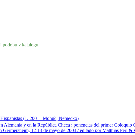
ní podobu v katalogu.
Hispanistas (1. 2001 : Mohuč, Německo)
en Alemania y en la República Checa : ponencias del primer Coloquio G
en Germersheim, 12-13 de mayo de 2003 / editado por Matthias Perl &