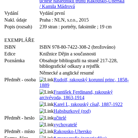
učitelé následníků trůnu Rakousko-Uherska
/ Kamila Mádrová
Vydání
Vydání první
Nakl. údaje
Praha : NLN, s.r.o., 2015
Popis (rozsah)
239 stran : portréty, faksimile ; 19 cm
EXEMPLÁŘE
ISBN
ISBN 978-80-7422-308-2 (brožováno)
Edice
Knižnice Dějin a současnosti
Poznámka
Obsahuje bibliografii na straně 217-228,
bibliografické odkazy a rejstřík
Německé a anglické resumé
Předmět - osoba
Rudolf, rakouský korunní princ, 1858-
1889
František Ferdinand, rakouský
arcivévoda, 1863-1914
Karel I., rakouský císař, 1887-1922
Habsburkové (rod)
Předmět - heslo
učitelé
vychovatelé
Předmět - místo
Rakousko-Uhersko