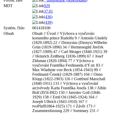
Forma, žánr
* monografie (neperiodika)
MDT
929
37.01
(436)
(439)
Systém. číslo
001418100
Obsah
Obsah // Úvod // Výchova a vyučován:
korunního prince Rudolfu 9 // Antonín Gindely
(1829-1892) 22 // Dionysius (Dionys) Wilhelm
Grün (1819-1896) 34 // Hermenegild Jireček
(1827-1909) 47 // Carl Meager (1840-1921) 39
// Heinrich Zeißberg 11836-1899) 67 // Josef
Zldsman (1820-1894) 77 // Výchova a
vyučováni Františka Ferdinanda d’F.stc 83 //
Max Wladimir von Beck (1854-1943) 99 //
Ferdinand Čenský (1829-1887) 104 // Onno
Klopp (1822-1903) 116 // Gottfried Marschall
(1840-1911) 133 // Výchova a vyučování
arcivévody Karla Františka Josefa 138 // Albín
Bráf (IS5I-I9I2) 150 // Jaroslav Goll (1846-
1929) 158 // Emil Oil (1845-1924) 164 //
Joseph Ulbrich (1843-1910) 167 //
tvoPfaffl1864-1925) 171 // Závěr 173 //
Zusammenfassung 229 // Summary 231 //