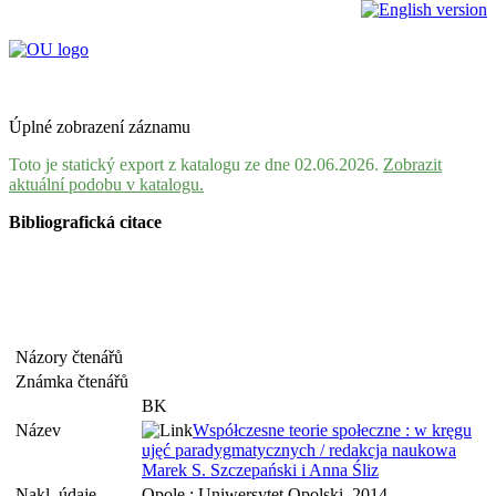
Úplné zobrazení záznamu
Toto je statický export z katalogu ze dne 02.06.2026.
Zobrazit
aktuální podobu v katalogu.
Bibliografická citace
Názory čtenářů
Známka čtenářů
BK
Název
Współczesne teorie społeczne : w kręgu
ujęć paradygmatycznych / redakcja naukowa
Marek S. Szczepański i Anna Śliz
Nakl. údaje
Opole : Uniwersytet Opolski, 2014