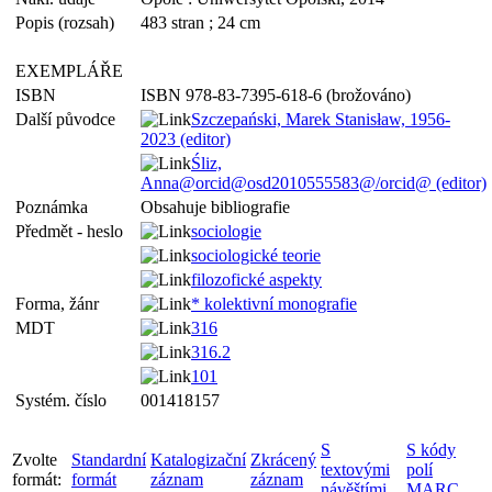
Popis (rozsah)
483 stran ; 24 cm
EXEMPLÁŘE
ISBN
ISBN 978-83-7395-618-6 (brožováno)
Další původce
Szczepański, Marek Stanisław, 1956-
2023 (editor)
Śliz,
Anna@orcid@osd2010555583@/orcid@ (editor)
Poznámka
Obsahuje bibliografie
Předmět - heslo
sociologie
sociologické teorie
filozofické aspekty
Forma, žánr
* kolektivní monografie
MDT
316
316.2
101
Systém. číslo
001418157
S
S kódy
Zvolte
Standardní
Katalogizační
Zkrácený
textovými
polí
formát:
formát
záznam
záznam
návěštími
MARC