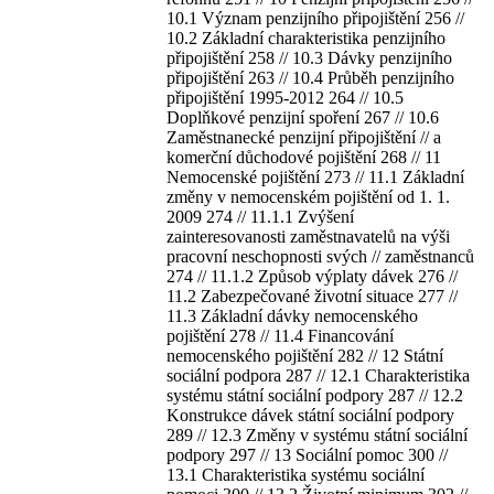
10.1 Význam penzijního připojištění 256 //
10.2 Základní charakteristika penzijního
připojištění 258 // 10.3 Dávky penzijního
připojištění 263 // 10.4 Průběh penzijního
připojištění 1995-2012 264 // 10.5
Doplňkové penzijní spoření 267 // 10.6
Zaměstnanecké penzijní připojištění // a
komerční důchodové pojištění 268 // 11
Nemocenské pojištění 273 // 11.1 Základní
změny v nemocenském pojištění od 1. 1.
2009 274 // 11.1.1 Zvýšení
zainteresovanosti zaměstnavatelů na výši
pracovní neschopnosti svých // zaměstnanců
274 // 11.1.2 Způsob výplaty dávek 276 //
11.2 Zabezpečované životní situace 277 //
11.3 Základní dávky nemocenského
pojištění 278 // 11.4 Financování
nemocenského pojištění 282 // 12 Státní
sociální podpora 287 // 12.1 Charakteristika
systému státní sociální podpory 287 // 12.2
Konstrukce dávek státní sociální podpory
289 // 12.3 Změny v systému státní sociální
podpory 297 // 13 Sociální pomoc 300 //
13.1 Charakteristika systému sociální