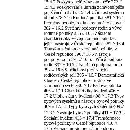
15.4.2 Poskytovatelé zdravotní péče 372 //
15.4.3 Poskytování a úhrada zdravotní péče
pojištěncům 373 // 15.4.4 Účinnost systému
úhrad 378 // 16 Rodinná politika 381 // 16.1
Proměny podoby rodin a rodinného chování
382 // 16.2 Systémy podpory rodin a vývoj
rodinné politiky 385 // 16.3 Základní
charakteristiky vývoje rodinné politiky a
jejích nástrojů v České republice 387 // 16.4
Transformační proces rodinné politiky v
České republice 390 // 16.5 Nástroje
podpory rodin 391 // 16.5.1 Přímá podpora
rodin 392 // 16.5.2 Nepřímá podpora rodin
392 // 16.6 Slučitelnost profesních a
rodičovských rolí 395 // 16.7 Demografická
situace v České republice - rodina ve
stárnoucím světě 399 // 17 Bytová politika
406 // 17.1 Charakteristiky bydlení 406 //
17.2 Úloha státu v bydlení 408 // 17.3 Typy
bytových systémů a nástroje bytové politiky
409 // 17.3.1 Typy bytových systémů 409 //
17.3.2 Nástroje bytové politiky 411 // 17.3.3
Sociální bydlení 413 // 17.4 Transformace
bytové politiky v České republice 418 //
17.5 Vybrané programy státní podpory