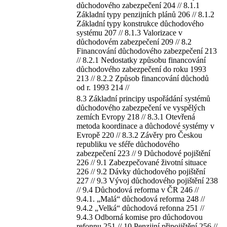
důchodového zabezpečení 204 // 8.1.1
Základní typy penzijních plánů 206 // 8.1.2
Základní typy konstrukce důchodového
systému 207 // 8.1.3 Valorizace v
důchodovém zabezpečení 209 // 8.2
Financování důchodového zabezpečení 213
// 8.2.1 Nedostatky způsobu financování
důchodového zabezpečení do roku 1993
213 // 8.2.2 Způsob financování důchodů
od r. 1993 214 //
8.3 Základní principy uspořádání systémů
důchodového zabezpečení ve vyspělých
zemích Evropy 218 // 8.3.1 Otevřená
metoda koordinace a důchodové systémy v
Evropě 220 // 8.3.2 Závěry pro Českou
republiku ve sféře důchodového
zabezpečení 223 // 9 Důchodové pojištění
226 // 9.1 Zabezpečované životní situace
226 // 9.2 Dávky důchodového pojištění
227 // 9.3 Vývoj důchodového pojištění 238
// 9.4 Důchodová reforma v ČR 246 //
9.4.1. „Malá“ důchodová reforma 248 //
9.4.2 „Velká“ důchodová refonna 251 //
9.4.3 Odborná komise pro důchodovou
refonnu 251 // 10 Penzijní připojištění 256 //