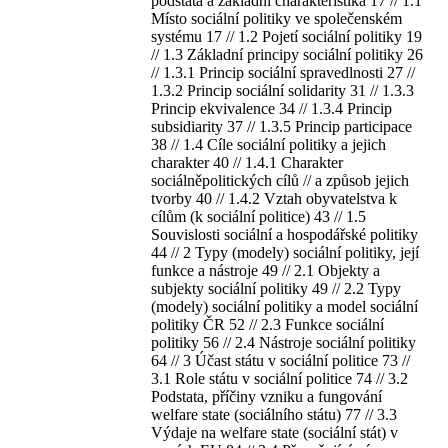
podstata a základní charakteristika 17 // 1.1
Místo sociální politiky ve společenském
systému 17 // 1.2 Pojetí sociální politiky 19
// 1.3 Základní principy sociální politiky 26
// 1.3.1 Princip sociální spravedlnosti 27 //
1.3.2 Princip sociální solidarity 31 // 1.3.3
Princip ekvivalence 34 // 1.3.4 Princip
subsidiarity 37 // 1.3.5 Princip participace
38 // 1.4 Cíle sociální politiky a jejich
charakter 40 // 1.4.1 Charakter
sociálněpolitických cílů // a způsob jejich
tvorby 40 // 1.4.2 Vztah obyvatelstva k
cílům (k sociální politice) 43 // 1.5
Souvislosti sociální a hospodářské politiky
44 // 2 Typy (modely) sociální politiky, její
funkce a nástroje 49 // 2.1 Objekty a
subjekty sociální politiky 49 // 2.2 Typy
(modely) sociální politiky a model sociální
politiky ČR 52 // 2.3 Funkce sociální
politiky 56 // 2.4 Nástroje sociální politiky
64 // 3 Účast státu v sociální politice 73 //
3.1 Role státu v sociální politice 74 // 3.2
Podstata, příčiny vzniku a fungování
welfare state (sociálního státu) 77 // 3.3
Výdaje na welfare state (sociální stát) v