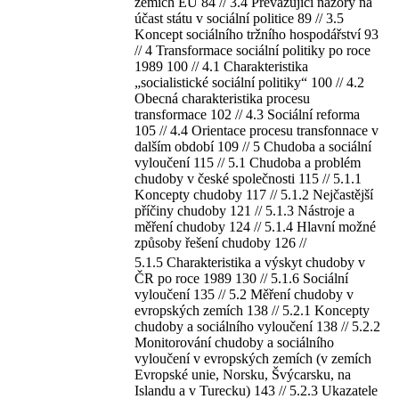
zemích EU 84 // 3.4 Převažující názory na
účast státu v sociální politice 89 // 3.5
Koncept sociálního tržního hospodářství 93
// 4 Transformace sociální politiky po roce
1989 100 // 4.1 Charakteristika
„socialistické sociální politiky“ 100 // 4.2
Obecná charakteristika procesu
transformace 102 // 4.3 Sociální reforma
105 // 4.4 Orientace procesu transfonnace v
dalším období 109 // 5 Chudoba a sociální
vyloučení 115 // 5.1 Chudoba a problém
chudoby v české společnosti 115 // 5.1.1
Koncepty chudoby 117 // 5.1.2 Nejčastější
příčiny chudoby 121 // 5.1.3 Nástroje a
měření chudoby 124 // 5.1.4 Hlavní možné
způsoby řešení chudoby 126 //
5.1.5 Charakteristika a výskyt chudoby v
ČR po roce 1989 130 // 5.1.6 Sociální
vyloučení 135 // 5.2 Měření chudoby v
evropských zemích 138 // 5.2.1 Koncepty
chudoby a sociálního vyloučení 138 // 5.2.2
Monitorování chudoby a sociálního
vyloučení v evropských zemích (v zemích
Evropské unie, Norsku, Švýcarsku, na
Islandu a v Turecku) 143 // 5.2.3 Ukazatele