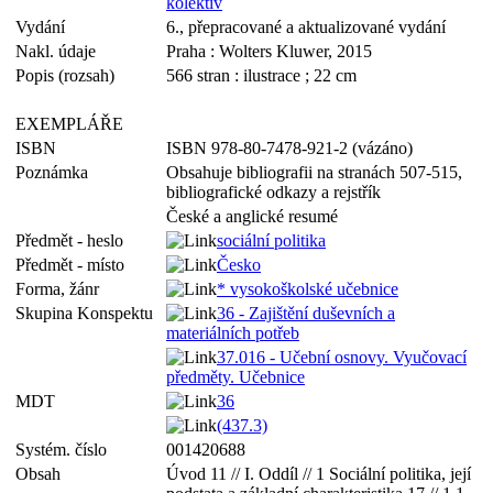
kolektiv
Vydání
6., přepracované a aktualizované vydání
Nakl. údaje
Praha : Wolters Kluwer, 2015
Popis (rozsah)
566 stran : ilustrace ; 22 cm
EXEMPLÁŘE
ISBN
ISBN 978-80-7478-921-2 (vázáno)
Poznámka
Obsahuje bibliografii na stranách 507-515,
bibliografické odkazy a rejstřík
České a anglické resumé
Předmět - heslo
sociální politika
Předmět - místo
Česko
Forma, žánr
* vysokoškolské učebnice
Skupina Konspektu
36 - Zajištění duševních a
materiálních potřeb
37.016 - Učební osnovy. Vyučovací
předměty. Učebnice
MDT
36
(437.3)
Systém. číslo
001420688
Obsah
Úvod 11 // I. Oddíl // 1 Sociální politika, její