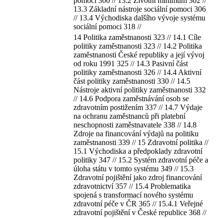
pomoci 300 // 13.2 Životní minimum 302 //
13.3 Základní nástroje sociální pomoci 306
// 13.4 Východiska dalšího vývoje systému
sociální pomoci 318 //
14 Politika zaměstnanosti 323 // 14.1 Cíle
politiky zaměstnanosti 323 // 14.2 Politika
zaměstnanosti České republiky a její vývoj
od roku 1991 325 // 14.3 Pasivní část
politiky zaměstnanosti 326 // 14.4 Aktivní
část politiky zaměstnanosti 330 // 14.5
Nástroje aktivní politiky zaměstnanosti 332
// 14.6 Podpora zaměstnávání osob se
zdravotním postižením 337 // 14.7 Výdaje
na ochranu zaměstnanců při platební
neschopnosti zaměstnavatele 338 // 14.8
Zdroje na financování výdajů na politiku
zaměstnanosti 339 // 15 Zdravotní politika //
15.1 Východiska a předpoklady zdravotní
politiky 347 // 15.2 Systém zdravotní péče a
úloha státu v tomto systému 349 // 15.3
Zdravotní pojištění jako zdroj financování
zdravotnictví 357 // 15.4 Problematika
spojená s transformací nového systému
zdravotní péče v ČR 365 // 15.4.1 Veřejné
zdravotní pojištění v České republice 368 //