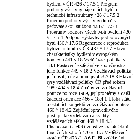
bydlení v ČR 426 // 17.5.1 Program
podpory výstavby nájemních bytů a
technické infrastruktury 426 // 17.5.2
Program podpory výstavby domů s
pečovatelskou službou 428 // 17.5.3
Programy podpory všech typů bydlení 430
// 17.5.4 Podpora výstavby podporovaných
bytů 436 // 17.6 Regenerace a reprodukce
bytového fondu v ČR 437 // 17.7 Hlavní
charakteristiky bydlení v evropském
kontextu 441 // 18 Vzdělávací politika //
18.1 Postavení vzdělání ve společnosti a
jeho funkce 449 // 18.2 Vzdělávací politika,
její obsah, cíle a principy 453 // 18.3 Hlavní
rysy vzdělávací politiky ČR před rokem
1989 464 // 18.4 Změny ve vzdělávací
politice po roce 1989, její problémy a další
žádoucí orientace 466 // 18.4.1 Úloha státu
a ostatních subjektů ve vzdělávací politice
466 // 18.4.2 Zajištění spravedlivého
přístupu ke vzdělávání a kvality
vzdělávacích efektů 468 // 18.4.3
Financování a efektivnost ve vynakládání
finančních zdrojů 470 // 18.5 Vzdělávací
systém ČR 473 // 18.6 Další vzdělávání