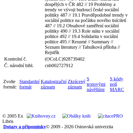
dospělých v ČR 482 // 19 Problémy a
trendy ve vývoji budoucí české sociální
politiky 487 // 19.1 Pravděpodobné trendy v
sociální politice na počátku nového tisíciletí
487 // 19.2 Obsahové zaměření sociální
politiky 490 // 19.3 Role státu v sociální
politice 492 // 19.4 Solidarita v sociální
politice 495 // Resumé // Summary //
Seznam literatury // Tabulková příloha //
Rejstřík
Kontrolní č.
(OCoLC)928739402
Č. národní bibl.
cnb002727912
S
S kódy
Zvolte
Standardní
Katalogizační
Zkrácený
textovými
polí
formát:
formát
záznam
záznam
návěštími
MARC
© 2005 Ex
Libris
Dotazy a připomínky
© 2009 - 2026 Ostravská univerzita