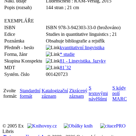
Nakl. údaje
Lüdenscheid : RAM-Verlag, 2015
Popis (rozsah)
144 stran ; 21 cm
EXEMPLÁŘE
ISBN
ISBN 978-3-942303-33-0 (brožováno)
Edice
Studies in quantitative linguistics ; 21
Poznámka
Obsahuje bibliografie a rejstřík
Předmět - heslo
kvantitativní lingvistika
Forma, žánr
* studie
Skupina Konspektu
81 - Lingvistika. Jazyky
MDT
81`32
Systém. číslo
001420723
S
S kódy
Zvolte
Standardní
Katalogizační
Zkrácený
textovými
polí
formát:
formát
záznam
záznam
návěštími
MARC
© 2005 Ex
Libris