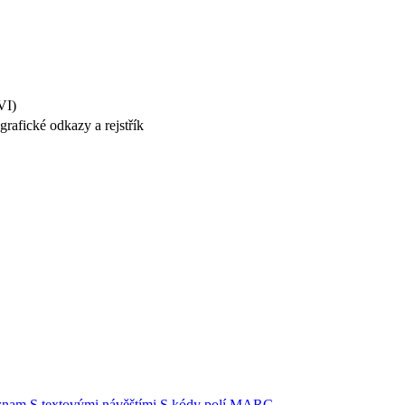
VI)
grafické odkazy a rejstřík
znam
S textovými návěštími
S kódy polí MARC