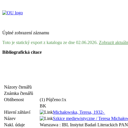
Úplné zobrazení záznamu
Toto je statický export z katalogu ze dne 02.06.2026.
Zobrazit aktuál
Bibliografická citace
Názory čtenářů
Známka čtenářů
Oblíbenost
(1) Půjčeno:1x
BK
Hlavní záhlaví
Michałowska, Teresa, 1932-
Název
Szkice mediewistyczne / Teresa Michało
Nakl. údaje
Warszawa : IBL Instytut Badań Literackich PA