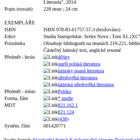
Litteraria", 2014
Popis (rozsah)
228 stran ; 24 cm
EXEMPLÁŘE
ISBN
ISBN 978-83-61757-57-3 (brožováno)
Edice
Studia Staropolskie. Series Nova ; Tom XL (XC
Poznámka
Obsahuje bibliografii na stranách 219-221, biblio
Částečný latinský text, anglické resumé
Předmět - heslo
dějiny
starší polská literatura
latinsky psaná literatura
středověká literatura
latinská středověká literatura
Předmět - místo
Polsko
Forma, žánr
* studie
MDT
821.162.1
821.124
(438)
Systém. číslo
001420771
Zvolte formát:
Standardní formát
Katalogizační záznam
Zkrácený zá