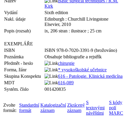
Název
Basic surgical techniques / R.M.
Kirk
Vydání
Sixth edition
Nakl. údaje
Edinburgh : Churchill Livingstone
Elsevier, 2010
Popis (rozsah)
ix, 206 stran : ilustrace ; 25 cm
EXEMPLÁŘE
ISBN
ISBN 978-0-7020-3391-9 (brožováno)
Poznámka
Obsahuje bibliografie a rejstřík
Předmět - heslo
chirurgie
Forma, žánr
* vysokoškolské učebnice
Skupina Konspektu
616 - Patologie. Klinická medicína
MDT
616-089
Systém. číslo
001420835
S
S kódy
Zvolte
Standardní
Katalogizační
Zkrácený
textovými
polí
formát:
formát
záznam
záznam
návěštími
MARC