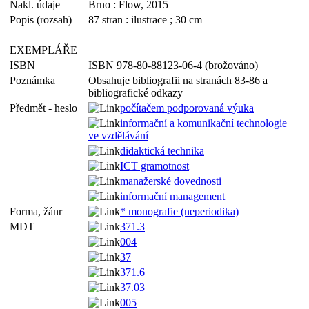
Nakl. údaje
Brno : Flow, 2015
Popis (rozsah)
87 stran : ilustrace ; 30 cm
EXEMPLÁŘE
ISBN
ISBN 978-80-88123-06-4 (brožováno)
Poznámka
Obsahuje bibliografii na stranách 83-86 a
bibliografické odkazy
Předmět - heslo
počítačem podporovaná výuka
informační a komunikační technologie
ve vzdělávání
didaktická technika
ICT gramotnost
manažerské dovednosti
informační management
Forma, žánr
* monografie (neperiodika)
MDT
371.3
004
37
371.6
37.03
005