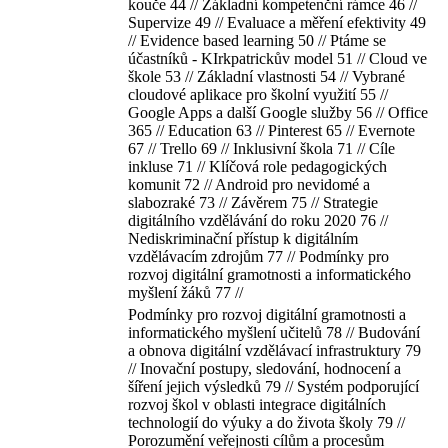
kouče 44 // Základní kompetenční rámce 46 //
Supervize 49 // Evaluace a měření efektivity 49
// Evidence based learning 50 // Ptáme se
účastníků - KIrkpatrickův model 51 // Cloud ve
škole 53 // Základní vlastnosti 54 // Vybrané
cloudové aplikace pro školní využití 55 //
Google Apps a další Google služby 56 // Office
365 // Education 63 // Pinterest 65 // Evernote
67 // Trello 69 // Inklusivní škola 71 // Cíle
inkluse 71 // Klíčová role pedagogických
komunit 72 // Android pro nevidomé a
slabozraké 73 // Závěrem 75 // Strategie
digitálního vzdělávání do roku 2020 76 //
Nediskriminační přístup k digitálním
vzdělávacím zdrojům 77 // Podmínky pro
rozvoj digitální gramotnosti a informatického
myšlení žáků 77 //
Podmínky pro rozvoj digitální gramotnosti a
informatického myšlení učitelů 78 // Budování
a obnova digitální vzdělávací infrastruktury 79
// Inovační postupy, sledování, hodnocení a
šíření jejich výsledků 79 // Systém podporující
rozvoj škol v oblasti integrace digitálních
technologií do výuky a do života školy 79 //
Porozumění veřejnosti cílům a procesům