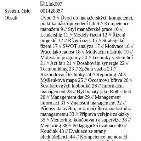
007
Systém. číslo
001420857
Obsah
Úvod 3 // Úvod do manažerských kompetencí,
praktika nástrojů vedení lidí 9 // Kompetence
manažera 9 // Styl manažerské práce 10 //
Leadership 11 // Modely řízení 12 // Řízení
projektů 12 // Řízení rizik 15 // Strategické
řízení 17 // SWOT analýza 17 // Motivace 18 //
Práce jako radost 18 // Motivační nástroje 19 //
Motivační programy 20 // Techniky vedení lidí
21 // Act fair 21 // Dosahování synergie 22 //
Teambuilding 23 // Zpětná vazba 23 //
Rozhodovací techniky 24 // Reporting 24 //
Myšlenková mapa 25 // Occamova břitva 26 //
Šest barevných klobouků 26 // Informační
management 28 // Být bohatý jako Rothschild
28 // Management dat 29 // Management
informací 31 // Znalostní management 32 //
Přínosy datového, informačního a znalostního
managementu 33 // Příprava veřejné zakázky
35 // Mentoring, koučouvání a supervize 38 //
Mentoring 38 // Pedagogická evaluace 40 //
Koučink 43 // Evaluace ze strany
přednášejících 44 // Kompetence mentora či