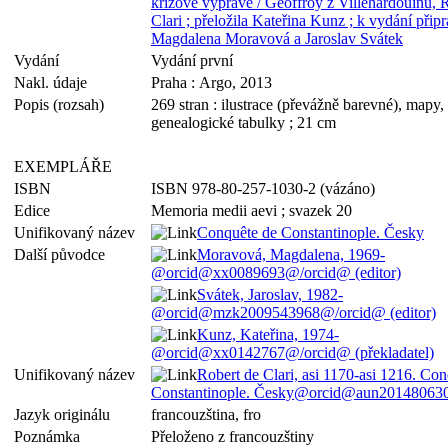
křížové výpravě / Geoffroy z Villehardouinu, 
Clari ; přeložila Kateřina Kunz ; k vydání připr
Magdalena Moravová a Jaroslav Svátek
Vydání
Vydání první
Nakl. údaje
Praha : Argo, 2013
Popis (rozsah)
269 stran : ilustrace (převážně barevné), mapy, 
genealogické tabulky ; 21 cm
EXEMPLÁŘE
ISBN
ISBN 978-80-257-1030-2 (vázáno)
Edice
Memoria medii aevi ; svazek 20
Unifikovaný název
Conquête de Constantinople. Česky
Další původce
Moravová, Magdalena, 1969-
@orcid@xx0089693@/orcid@ (editor)
Svátek, Jaroslav, 1982-
@orcid@mzk2009543968@/orcid@ (editor)
Kunz, Kateřina, 1974-
@orcid@xx0142767@/orcid@ (překladatel)
Unifikovaný název
Robert de Clari, asi 1170-asi 1216. Co
Constantinople. Česky@orcid@aun2014806
Jazyk originálu
francouzština, fro
Poznámka
Přeloženo z francouzštiny