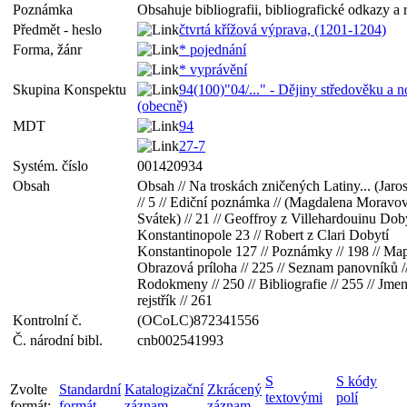
Poznámka
Obsahuje bibliografii, bibliografické odkazy a r
Předmět - heslo
čtvrtá křížová výprava, (1201-1204)
Forma, žánr
* pojednání
* vyprávění
Skupina Konspektu
94(100)"04/..." - Dějiny středověku a 
(obecně)
MDT
94
27-7
Systém. číslo
001420934
Obsah
Obsah // Na troskách zničených Latiny... (Jaro
// 5 // Ediční poznámka // (Magdalena Moravov
Svátek) // 21 // Geoffroy z Villehardouinu Dob
Konstantinopole 23 // Robert z Clari Dobytí
Konstantinopole 127 // Poznámky // 198 // Mapy
Obrazová príloha // 225 // Seznam panovníků //
Rodokmeny // 250 // Bibliografie // 255 // Jme
rejstřík // 261
Kontrolní č.
(OCoLC)872341556
Č. národní bibl.
cnb002541993
S
S kódy
Zvolte
Standardní
Katalogizační
Zkrácený
textovými
polí
formát:
formát
záznam
záznam