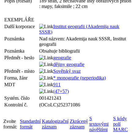
Popis (rozsah)
189 stran, 2 nečíslované listy obrazových příloh
: mapy, faksimile ; 22 cm
EXEMPLÁŘE
Další korporace
Institut geografii (Akademija nauk
SSSR)
Poznámka
Nad názvem: Akademija nauk SSSR, Institut
geografii
Poznámka
Obsahuje bibliografii
Předmět - heslo
geografie
dějiny geografie
Předmět - místo
Sovětský svaz
Forma, žánr
* monografie (neperiodika)
MDT
911
(47+57)
Systém. číslo
001421243
Kontrolní č.
(OCoLC)252371086
S
S kódy
Zvolte
Standardní
Katalogizační
Zkrácený
textovými
polí
formát:
formát
záznam
záznam
návěštími
MARC