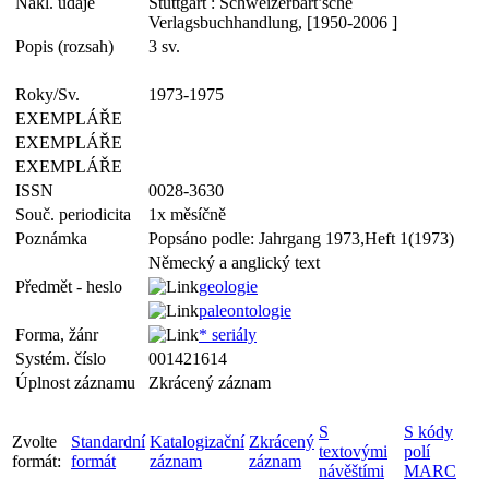
Nakl. údaje
Stuttgart : Schweizerbart’sche
Verlagsbuchhandlung, [1950-2006 ]
Popis (rozsah)
3 sv.
Roky/Sv.
1973-1975
EXEMPLÁŘE
EXEMPLÁŘE
EXEMPLÁŘE
ISSN
0028-3630
Souč. periodicita
1x měsíčně
Poznámka
Popsáno podle: Jahrgang 1973,Heft 1(1973)
Německý a anglický text
Předmět - heslo
geologie
paleontologie
Forma, žánr
* seriály
Systém. číslo
001421614
Úplnost záznamu
Zkrácený záznam
S
S kódy
Zvolte
Standardní
Katalogizační
Zkrácený
textovými
polí
formát:
formát
záznam
záznam
návěštími
MARC