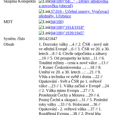
Skupina Konspektu
94(100)"04/..." - Dějiny středověku
a novověku (obecně)
37.016 - Učební osnovy. Vyučovací
předměty. Učebnice
MDT
94(100)
94(100)"1914/1918"
94(100)"1939/1945"
Systém. číslo
001421847
Obsah
1. Dozvuky války ...4 // 2. ČSR - nový stát
ve střední Evropě ...6 // 3. ČSR ve 20. a 30.
letech ...8 // 4. Chvíle odpočinku a zábavy
...10 // 5. Od prosperity ke krizi ...11 // 6.
Totalitní režimy - cesta к nové válce ...13 //
7. Konec Československa ...; ...18 // 8.
Umění ve 20. a 30. letech ...: ...21 // 9.
Věda a technika ve světě i doma ...22 //
Opakování - Svět a ČSR po 1. světové
válce ...23 // 1. Válka začíná v Evropě ...24
// 2. Válka mimo Evropu ...27 // 3.
Protektorát Čechy a Morava ...29 // 4.
Postoj Čechů к okupaci ...31 // 5. Poslední
roky války ...33 // 6. Holocaust ...36 //
Opakování - 2. světová válka ...37 // 1.
Rozdělená Evropa ...38 // 2. První léta