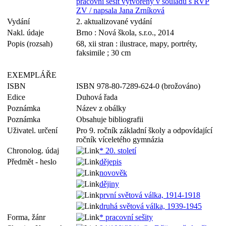
pracovní sešit vytvořený v souladu s RVP
ZV / napsala Jana Zrníková
Vydání
2. aktualizované vydání
Nakl. údaje
Brno : Nová škola, s.r.o., 2014
Popis (rozsah)
68, xii stran : ilustrace, mapy, portréty,
faksimile ; 30 cm
EXEMPLÁŘE
ISBN
ISBN 978-80-7289-624-0 (brožováno)
Edice
Duhová řada
Poznámka
Název z obálky
Poznámka
Obsahuje bibliografii
Uživatel. určení
Pro 9. ročník základní školy a odpovídající
ročník víceletého gymnázia
Chronolog. údaj
* 20. století
Předmět - heslo
dějepis
novověk
dějiny
první světová válka, 1914-1918
druhá světová válka, 1939-1945
Forma, žánr
* pracovní sešity