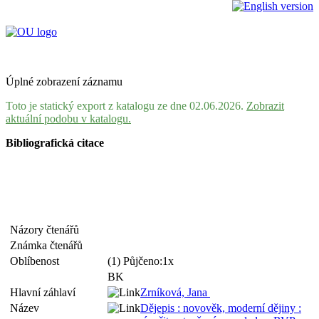
Úplné zobrazení záznamu
Toto je statický export z katalogu ze dne 02.06.2026.
Zobrazit
aktuální podobu v katalogu.
Bibliografická citace
Názory čtenářů
Známka čtenářů
Oblíbenost
(1) Půjčeno:1x
BK
Hlavní záhlaví
Zrníková, Jana
Název
Dějepis : novověk, moderní dějiny :