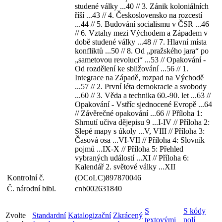
studené války ...40 // 3. Zánik koloniálních
říší ...43 // 4. Československo na rozcestí
...44 // 5. Budování socialismu v ČSR ...46
// 6. Vztahy mezi Východem a Západem v
době studené války ...48 // 7. Hlavní místa
konfliktů ...50 // 8. Od „pražského jara“ po
„sametovou revoluci“ ...53 // Opakování -
Od rozdělení ke sbližování ...56 // 1.
Integrace na Západě, rozpad na Východě
...57 // 2. První léta demokracie a svobody
...60 // 3. Věda a technika 60.-90. let ...63 //
Opakování - Vstříc sjednocené Evropě ...64
// Závěrečné opakování ...66 // Příloha 1:
Shrnutí učiva dějepisu 9 ...I-IV // Příloha 2:
Slepé mapy s úkoly ...V, VIII // Příloha 3:
Časová osa ...VI-VII // Příloha 4: Slovník
pojmů ...IX-X // Příloha 5: Přehled
vybraných událostí ...XI // Příloha 6:
Kalendář 2. světové války ...XII
Kontrolní č.
(OCoLC)897870046
Č. národní bibl.
cnb002631840
S
S kódy
Zvolte
Standardní
Katalogizační
Zkrácený
textovými
polí