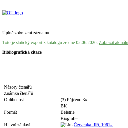
Úplné zobrazení záznamu
Toto je statický export z katalogu ze dne 02.06.2026.
Zobrazit aktuál
Bibliografická citace
Názory čtenářů
Známka čtenářů
Oblíbenost
(3) Půjčeno:3x
BK
Formát
Beletrie
Biografie
Hlavní záhlaví
Červenka, Jiří, 1961-