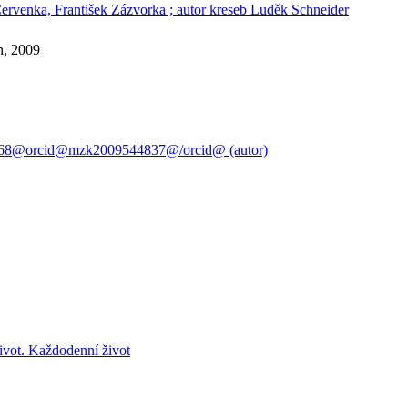
ří Červenka, František Zázvorka ; autor kreseb Luděk Schneider
n, 2009
-1968@orcid@mzk2009544837@/orcid@ (autor)
ivot. Každodenní život