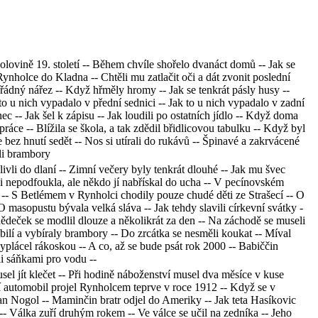
é polovině 19. století -- Během chvíle shořelo dvanáct domů -- Jak se
nholce do Kladna -- Chtěli mu zatlačit oči a dát zvonit poslední
ořádný nářez -- Když hřměly hromy -- Jak se tenkrát pásly husy --
to u nich vypadalo v přední sednici -- Jak to u nich vypadalo v zadní
nec -- Jak šel k zápisu -- Jak loudili po ostatních jídlo -- Když doma
ráce -- Blížila se škola, a tak zdědil břidlicovou tabulku -- Když byl
e bez hnutí sedět -- Nos si utírali do rukávů -- Špinavé a zakrvácené
dli brambory
plivli do dlaní -- Zimní večery byly tenkrát dlouhé -- Jak mu švec
a ji nepodfoukla, ale někdo jí nabřískal do ucha -- V pecínovském
no -- S Betlémem v Rynholci chodily pouze chudé děti ze Strašecí -- O
 O masopustu bývala velká sláva -- Jak tehdy slavili církevní svátky -
o dědeček se modlil dlouze a několikrát za den -- Na záchodě se museli
 obilí a vybíraly brambory -- Do zrcátka se nesměli koukat -- Míval
e vyplácel rákoskou -- A co, až se bude psát rok 2000 -- Babiččin
li sáňkami pro vodu --
sel jít klečet -- Při hodině náboženství musel dva měsíce v kuse
vní automobil projel Rynholcem teprve v roce 1912 -- Když se v
plan Nogol -- Maminčin bratr odjel do Ameriky -- Jak teta Hasíkovic
- Válka zuří druhým rokem -- Ve válce se učil na zedníka -- Jeho