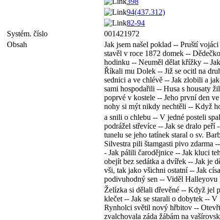
398
94(437.312)
82-94
Systém. číslo
001421972
Obsah
Jak jsem našel poklad -- Pruští vojáci
stavěl v roce 1872 domek -- Dědečkov
hodinku -- Neuměl dělat křížky -- Jak
Říkali mu Dolek -- Již se ocitl na dr
sednici a ve chlévě -- Jak zlobili a ja
sami hospodařili -- Husa s housaty žil
poprvé v kostele -- Jeho první den ve 
nohy si mýt nikdy nechtěli -- Když h
a snili o chlebu -- V jedné posteli sp
podrážel střevíce -- Jak se dralo peří
tunelu se jeho tatínek staral o sv. B
Silvestra pili štamgasti pivo zdarma -
- Jak pálili čarodějnice -- Jak kluci 
obejít bez sedátka a dvířek -- Jak je 
vši, tak jako všichni ostatní -- Jak c
podivuhodný sen -- Viděl Halleyovu k
Želízka si dělali dřevěné -- Když jel
klečet -- Jak se starali o dobytek --
Rynholci světil nový hřbitov -- Otevř
zvalchovala záda žábám na vašírovské