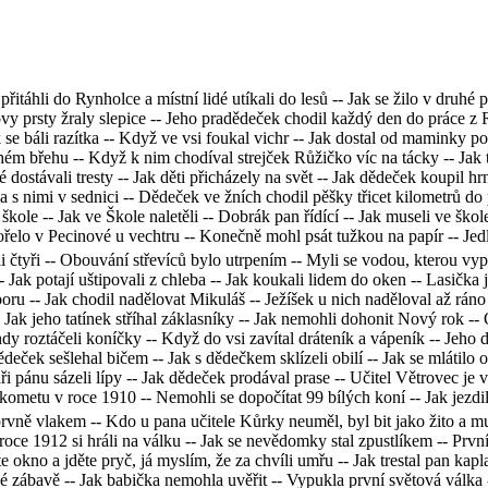
 přitáhli do Rynholce a místní lidé utíkali do lesů -- Jak se žilo v druh
y prsty žraly slepice -- Jeho pradědeček chodil každý den do práce z Ry
 se báli razítka -- Když ve vsi foukal vichr -- Jak dostal od maminky p
uhém břehu -- Když k nim chodíval strejček Růžičko víc na tácky -- Jak 
ké dostávali tresty -- Jak děti přicházely na svět -- Jak dědeček koupil hr
a s nimi v sednici -- Dědeček ve žních chodil pěšky třicet kilometrů do p
škole -- Jak ve Škole naletěli -- Dobrák pan řídící -- Jak museli ve škol
ořelo v Pecinové u vechtru -- Konečně mohl psát tužkou na papír -- Je
ali čtyři -- Obouvání střevíců bylo utrpením -- Myli se vodou, kterou vy
 -- Jak potají uštipovali z chleba -- Jak koukali lidem do oken -- Lasičk
arboru -- Jak chodil nadělovat Mikuláš -- Ježíšek u nich naděloval až rá
- Jak jeho tatínek stříhal záklasníky -- Jak nemohli dohonit Nový rok --
tehdy roztáčeli koníčky -- Když do vsi zavítal dráteník a vápeník -- Jeh
dědeček sešlehal bičem -- Jak s dědečkem sklízeli obilí -- Jak se mlátilo
ísaři pánu sázeli lípy -- Jak dědeček prodával prase -- Učitel Větrovec j
ometu v roce 1910 -- Nemohli se dopočítat 99 bílých koní -- Jak jezdi
 prvně vlakem -- Kdo u pana učitele Kůrky neuměl, byl bit jako žito a mu
 V roce 1912 si hráli na válku -- Jak se nevědomky stal zpustlíkem -- Pr
te okno a jděte pryč, já myslím, že za chvíli umřu -- Jak trestal pan ka
 zábavě -- Jak babička nemohla uvěřit -- Vypukla první světová válka -