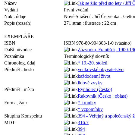
Název
Jak se žilo před sto lety / Ji
Vydání
První vydání
Nakl. údaje
Nové Strašecí : Jiří Červenka - Gelto
Popis (rozsah)
271 stran : ilustrace ; 22 cm
EXEMPLÁŘE
ISBN
ISBN 978-80-904303-1-0 (vázáno)
Další původce
Zázvorka, František, 1900
Poznámka
Terminologický slovník
Chronolog. údaj
* 19.-20. století
Předmět - heslo
venkovské obyvatelstvo
každodenní život
lidové zvyky
Předmět - místo
Rynholec (Česko)
Rakovník (Česko : oblast)
Forma, žánr
* kroniky
* vzpomínky
Skupina Konspektu
394 - Veřejný a společenský ž
MDT
316.7
394